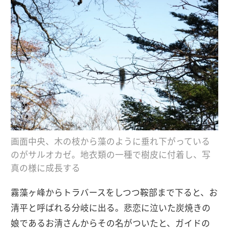
画面中央、木の枝から藻のように垂れ下がっている
のがサルオカゼ。地衣類の一種で樹皮に付着し、写
真の様に成長する
霧藻ヶ峰からトラバースをしつつ鞍部まで下ると、お
清平と呼ばれる分岐に出る。悲恋に泣いた炭焼きの
娘であるお清さんからその名がついたと、ガイドの