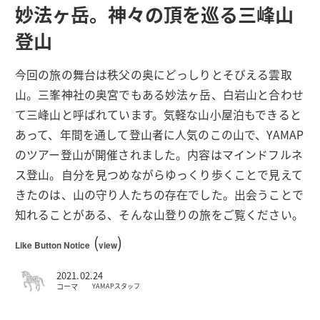
妙法ヶ岳。神々の頂を巡る三峰山
登山
今回の旅の舞台は秩父の奥にどっしりとそびえる雲取
山。三峯神社の奥宮でもある妙法ヶ岳、白岩山と合わせ
て三峰山と呼ばれています。気軽な山小屋泊もできると
あって、年間を通して登山者に人気のこの山で、YAMAP
のツアー登山が開催されました。内容はマインドフルネ
ス登山。自分を見つめながらゆっくり歩くことで見えて
きたのは、山の守り人たちの存在でした。出会うことで
知れることがある、そんな山登りの旅をご覧ください。
(
)
Like Button Notice
view
2021.02.24
コーマ
YAMAPスタッフ