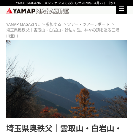
YAMAP MAGAZINE メンテナンスのお知らせ2020年04月22日（水）
YAMAP MAGAZINE
参加する
ツアー・ツアーレポート
埼玉県奥秩父｜雲取山・白岩山・妙法ヶ岳。神々の頂を巡る三峰
山登山
埼玉県奥秩父｜雲取山・白岩山・