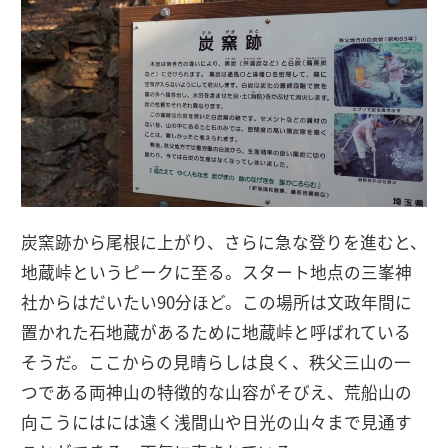
炭窯跡から尾根に上がり、さらに急な登りを進むと、
地蔵峠というピークに至る。スタート地点の三峯神
社からはだいたい90分ほど。この場所は文政年間に
置かれた石地蔵があるために地蔵峠と呼ばれている
そうだ。ここからの見晴らしは良く、秩父三山の一
つである両神山の特徴的な山容がそびえ、荒船山の
向こうにはには遠く浅間山や日光の山々まで見通す