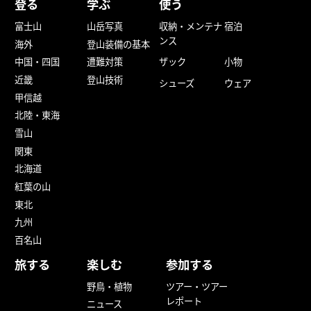
登る
学ぶ
使う
富士山
山岳写真
収納・メンテナ
宿泊
ンス
海外
登山装備の基本
中国・四国
遭難対策
ザック
小物
近畿
登山技術
シューズ
ウェア
甲信越
北陸・東海
雪山
関東
北海道
紅葉の山
東北
九州
百名山
旅する
楽しむ
参加する
野鳥・植物
ツアー・ツアー
レポート
ニュース