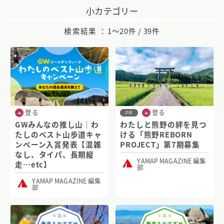
小カテゴリー
検索結果 ：
1〜20件 / 39件
登る
登る
PR
GWみんなの推し山｜わ
わたしと熊野の絆を見つ
たしのベスト山歩道キャ
ける「熊野REBORN
ンペーン入賞発表【混雑
PROJECT」第7期募集
なし、タイパ、長期縦
YAMAP MAGAZINE 編集
走…etc】
部
YAMAP MAGAZINE 編集
部