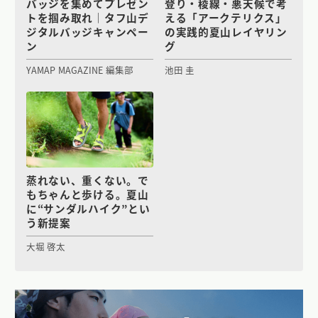
バッジを集めてプレゼン
登り・稜線・悪天候で考
トを掴み取れ｜タフ山デ
える「アークテリクス」
ジタルバッジキャンペー
の実践的夏山レイヤリン
ン
グ
YAMAP MAGAZINE 編集部
池田 圭
蒸れない、重くない。で
もちゃんと歩ける。夏山
に“サンダルハイク”とい
う新提案
大堀 啓太