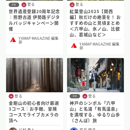
登る
登る
PR
世界遺産登録20周年記念
紅葉登山2025【関西
｜熊野古道 伊勢路デジタ
編】秋だけの絶景を！ お
ルバッジキャンペーン開
すすめの山と見頃まとめ
催
＜六甲山、氷ノ山、比叡
山、葛城山など＞
YAMAP MAGAZINE 編集
部
YAMAP MAGAZINE 編集
部
登る
登る
PR
金剛山の初心者向け厳選
神戸のシンボル「六甲
3コース｜お手軽、冒険
山」と名湯「有馬温泉」
コースでライブカメラの
を満喫する、ゆるり山歩
頂へ
（さんぽ）旅
川村 泰人
武石 綾子