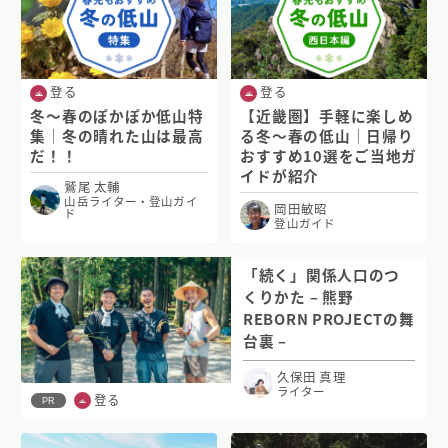
登る
登る
冬〜春のぽかぽか低山特
【近畿圏】手軽に楽しめ
集｜冬の晴れた山は最高
る冬〜春の低山｜日帰り
だ！！
おすすめ10選をご当地ガ
イドが紹介
鷲尾 太輔
山岳ライター・登山ガイ
岡田敏昭
ド
登山ガイド
「続く」関係人口のつ
くりかた – 熊野
REBORN PROJECTの舞
台裏 –
久保田 真理
ライター
登る
PR