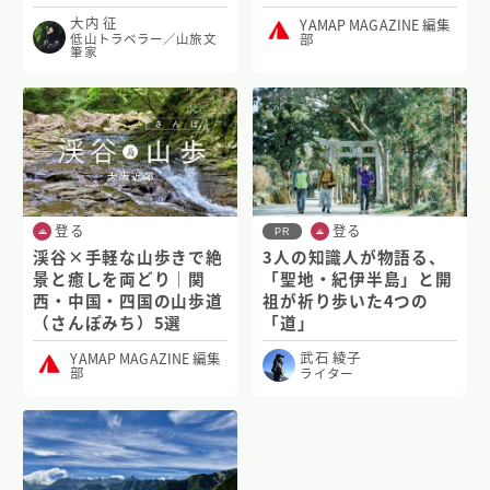
大内 征
YAMAP MAGAZINE 編集
部
低山トラベラー／山旅文
筆家
登る
登る
PR
渓谷×手軽な山歩きで絶
3人の知識人が物語る、
景と癒しを両どり｜関
「聖地・紀伊半島」と開
西・中国・四国の山歩道
祖が祈り歩いた4つの
（さんぽみち）5選
「道」
武石 綾子
YAMAP MAGAZINE 編集
部
ライター