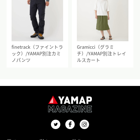
finetrack（ファイントラ
Gramicci（グラミ
ック）/YAMAP別注カミ
チ）/YAMAP別注トレイ
ノパンツ
ルスカート