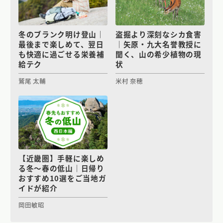
冬のブランク明け登山｜
盗掘より深刻なシカ食害
最後まで楽しめて、翌日
｜矢原・九大名誉教授に
も快適に過ごせる栄養補
聞く、山の希少植物の現
給テク
状
鷲尾 太輔
米村 奈穂
【近畿圏】手軽に楽しめ
る冬〜春の低山｜日帰り
おすすめ10選をご当地ガ
イドが紹介
岡田敏昭