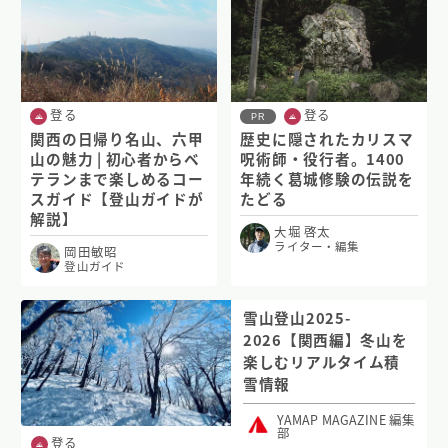
登る
登る
PR
関西の日帰り名山、六甲
歴史に隠されたカリスマ
山の魅力 | 初心者からベ
呪術師・役行者。1400
テランまで楽しめるコー
年続く葛城修験の伝説を
スガイド【登山ガイドが
たどる
解説】
大堀 啓太
ライター・編集
岡田敏昭
登山ガイド
雪山登山2025-
2026【関西編】冬山を
楽しむリアルタイム積
雪情報
YAMAP MAGAZINE 編集
部
登る