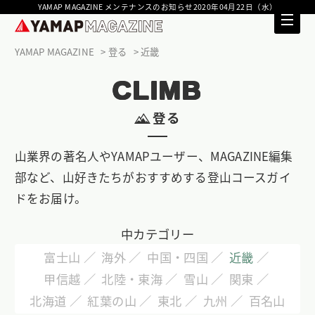
YAMAP MAGAZINE メンテナンスのお知らせ2020年04月22日（水）
YAMAP MAGAZINE
登る
近畿
CLIMB
登る
山業界の著名人やYAMAPユーザー、MAGAZINE編集
部など、山好きたちがおすすめする登山コースガイ
ドをお届け。
中カテゴリー
富士山
海外
中国・四国
近畿
甲信越
北陸・東海
雪山
関東
北海道
紅葉の山
東北
九州
百名山