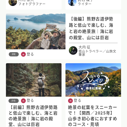
フォトグラファー
ライター
【後編】熊野古道伊勢
路と低山で楽しむ、海
と岩の絶景旅｜海に岩
の殿堂、山には巨岩
大内 征
低山トラベラー／山旅文
登る
筆家
PR
登る
登る
PR
【前編】熊野古道伊勢路
絶景の紅葉をスニーカー
と低山で楽しむ、海と岩
で！【関西／2025年】
の絶景旅｜海に岩の殿
山歩き初心者におすすめ
堂、山には巨岩
のコース・見頃