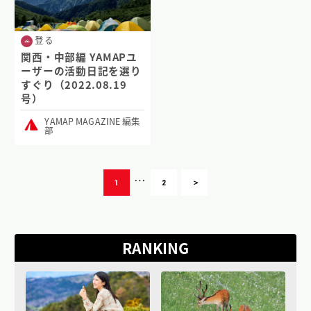
登る
関西・中部編 YAMAPユ
ーザーの活動日記を選り
すぐり（2022.08.19
号）
YAMAP MAGAZINE 編集
部
…
1
2
＞
RANKING