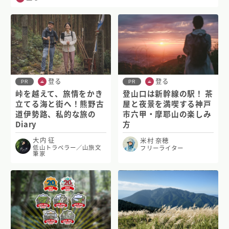
登る
登る
PR
PR
峠を越えて、旅情をかき
登山口は新幹線の駅！ 茶
立てる海と街へ！熊野古
屋と夜景を満喫する神戸
道伊勢路、私的な旅の
市六甲・摩耶山の楽しみ
Diary
方
大内 征
米村 奈穂
低山トラベラー／山旅文
フリーライター
筆家