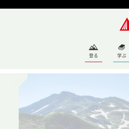
登る
学ぶ