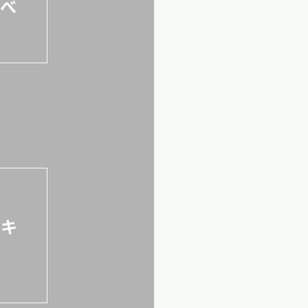
くべ
道キ
表