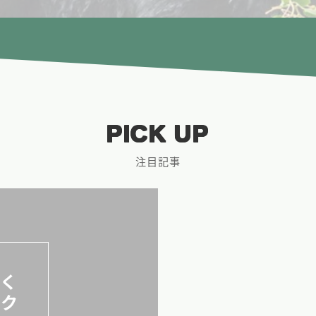
PICK UP
注目記事
しく
、ク