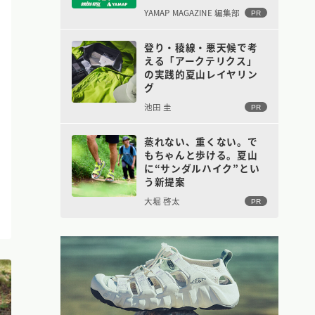
YAMAP MAGAZINE 編集部
PR
登り・稜線・悪天候で考
える「アークテリクス」
の実践的夏山レイヤリン
グ
池田 圭
PR
蒸れない、重くない。で
もちゃんと歩ける。夏山
に“サンダルハイク”とい
う新提案
大堀 啓太
PR