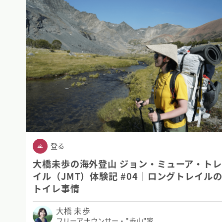
登る
大橋未歩の海外登山 ジョン・ミューア・ト
イル（JMT）体験記 #04｜ロングトレイル
トイレ事情
大橋 未歩
フリーアナウンサー・"歩山"家