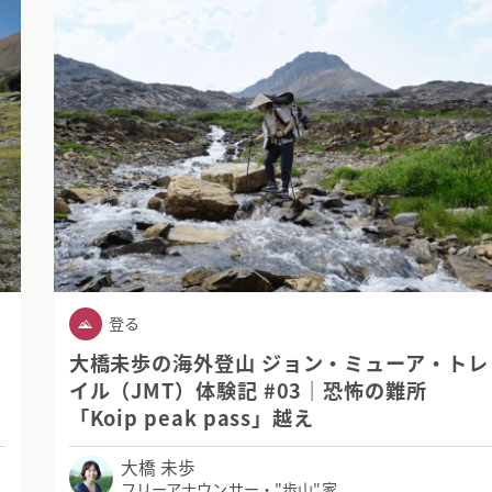
登る
レ
大橋未歩の海外登山 ジョン・ミューア・トレ
の
イル（JMT）体験記 #03｜恐怖の難所
「Koip peak pass」越え
大橋 未歩
フリーアナウンサー・"歩山"家