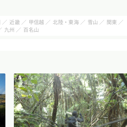
国
近畿
甲信越
北陸・東海
雪山
関東
九州
百名山