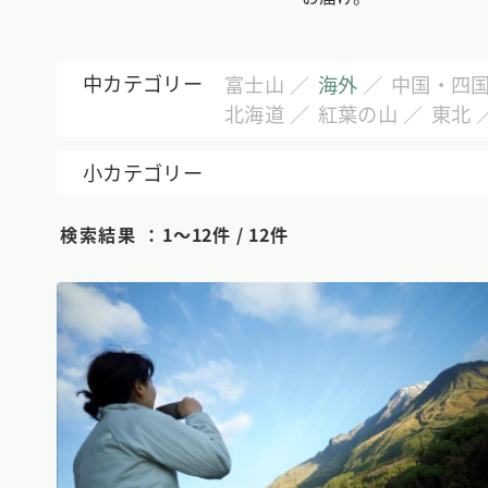
中カテゴリー
富士山
海外
中国・四
北海道
紅葉の山
東北
小カテゴリー
検索結果 ：
1〜12件 / 12件