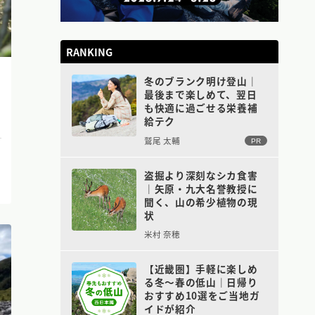
RANKING
冬のブランク明け登山｜
最後まで楽しめて、翌日
も快適に過ごせる栄養補
給テク
鷲尾 太輔
PR
盗掘より深刻なシカ食害
｜矢原・九大名誉教授に
聞く、山の希少植物の現
状
米村 奈穂
【近畿圏】手軽に楽しめ
る冬〜春の低山｜日帰り
おすすめ10選をご当地ガ
イドが紹介