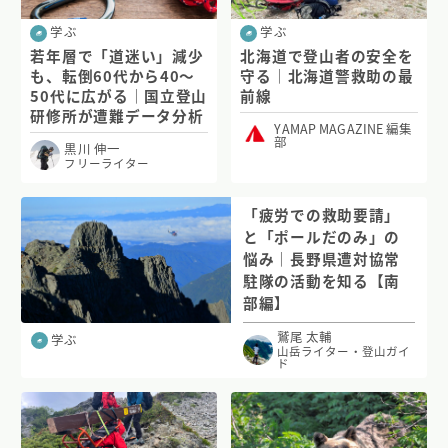
学ぶ
学ぶ
若年層で「道迷い」減少
北海道で登山者の安全を
も、転倒60代から40〜
守る｜北海道警救助の最
50代に広がる｜国立登山
前線
研修所が遭難データ分析
YAMAP MAGAZINE 編集
部
黒川 伸一
フリーライター
「疲労での救助要請」
と「ポールだのみ」の
悩み｜長野県遭対協常
駐隊の活動を知る【南
部編】
鷲尾 太輔
学ぶ
山岳ライター・登山ガイ
ド