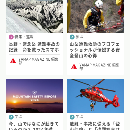
特集・連載
学ぶ
長野・常念岳 遭難事故の
山岳遭難救助のプロフェ
記録｜命を救ったスマホ
ッショナルが伝授する安
全登山の心得
YAMAP MAGAZINE 編集
部
YAMAP MAGAZINE 編集
部
学ぶ
学ぶ
今、山ではなにが起きて
遭難・事故に備える「登
いるのか？ 2024年遭
山保険」と「遭難捜索サ