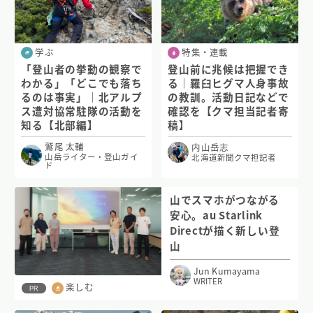
学ぶ
特集・連載
「登山者の挙動の観察で
登山前に兆候は把握でき
わかる」「どこでも落ち
る｜羅臼ヒグマ人身事故
るのは事実」｜北アルプ
の教訓。活動日記などで
ス遭対協常駐隊の活動を
確認を【クマ担当記者寄
知る【北部編】
稿】
鷲尾 太輔
内山岳志
山岳ライター・登山ガイ
北海道新聞クマ担記者
ド
山でスマホがつながる
安心。au Starlink
Directが描く新しい登
山
Jun Kumayama
WRITER
楽しむ
PR