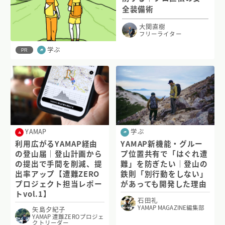
全装備術
大関直樹
フリーライター
学ぶ
PR
YAMAP
学ぶ
利用広がるYAMAP経由
YAMAP新機能・グルー
の登山届｜登山計画から
プ位置共有で「はぐれ遭
の提出で手間を削減、提
難」を防ぎたい｜登山の
出率アップ【遭難ZERO
鉄則「別行動をしない」
プロジェクト担当レポー
があっても開発した理由
トvol.1】
石田礼
YAMAP MAGAZINE編集部
矢島夕紀子
YAMAP 遭難ZEROプロジェ
クトリーダー