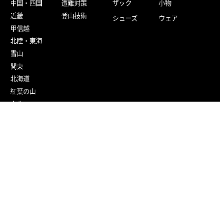
中国・四国
遭難対策
ザック
小物
近畿
登山技術
シューズ
ウェア
甲信越
北陸・東海
雪山
関東
北海道
紅葉の山
東北
九州
百名山
旅する
楽しむ
参加する
野鳥・植物
ツアー・ツアー
レポート
ニュース
山バッジ
山の歴史
イベント・キャ
山のカルチャー
ンペーン
コラム・インタ