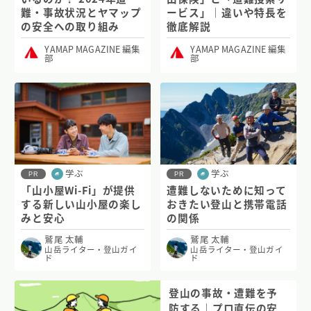
難・事故状況とヤマップ
ービス」｜違いや特長を
の安全への取り組み
徹底解説
YAMAP MAGAZINE 編集
YAMAP MAGAZINE 編集
部
部
学ぶ
学ぶ
PR
PR
「山小屋Wi-Fi」が提供
遭難しないために知って
する新しい山小屋の楽し
おきたい登山と携帯電話
みと安心
の関係
鷲尾 太輔
鷲尾 太輔
山岳ライター・登山ガイ
山岳ライター・登山ガイ
ド
ド
登山の事故・遭難を予
防する｜プロ直伝の安