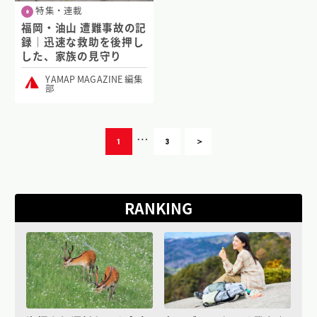
特集・連載
福岡・油山 遭難事故の記
録｜迅速な救助を後押し
した、家族の見守り
YAMAP MAGAZINE 編集
部
…
1
3
＞
RANKING