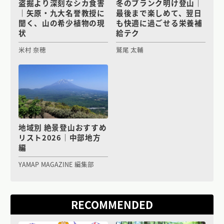
盗掘より深刻なシカ食害
冬のブランク明け登山｜
｜矢原・九大名誉教授に
最後まで楽しめて、翌日
聞く、山の希少植物の現
も快適に過ごせる栄養補
状
給テク
米村 奈穂
鷲尾 太輔
地域別 絶景登山おすすめ
リスト2026｜中部地方
編
YAMAP MAGAZINE 編集部
RECOMMENDED