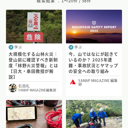
検索結果 ：
1〜20件 / 58件
学ぶ
学ぶ
大規模化する山林火災｜
今、山ではなにが起きて
登山前に確認すべき新制
いるのか？ 2025年遭
度「林野火災警報」とは
難・事故状況とヤマップ
【日大・串田教授が解
の安全への取り組み
説】
YAMAP MAGAZINE 編集
部
石田礼
YAMAP MAGAZINE編集部