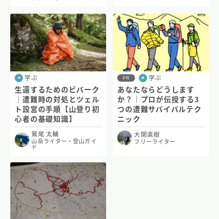
学ぶ
学ぶ
PR
生還するためのビバーク
あなたならどうします
｜遭難時の対処とツェル
か？｜プロが伝授する3
ト設営の手順【山登り初
つの遭難サバイバルテク
心者の基礎知識】
ニック
鷲尾 太輔
大関直樹
山岳ライター・登山ガイ
フリーライター
ド