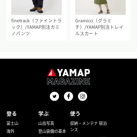
finetrack（ファイントラ
Gramicci（グラミ
ック）/YAMAP別注カミ
チ）/YAMAP別注トレイ
ノパンツ
ルスカート
登る
学ぶ
使う
富士山
山岳写真
収納・メンテナ
宿泊
ンス
海外
登山装備の基本