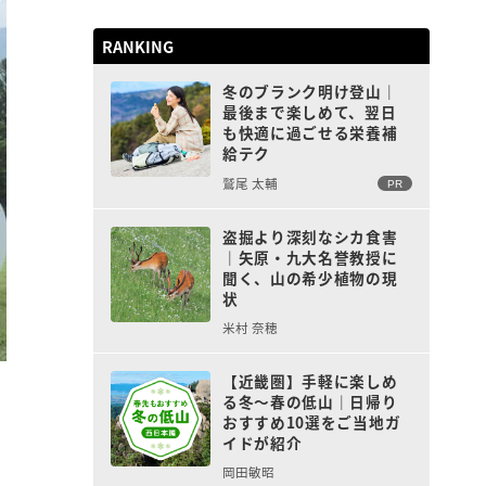
RANKING
冬のブランク明け登山｜
最後まで楽しめて、翌日
も快適に過ごせる栄養補
給テク
鷲尾 太輔
PR
盗掘より深刻なシカ食害
｜矢原・九大名誉教授に
聞く、山の希少植物の現
状
米村 奈穂
【近畿圏】手軽に楽しめ
る冬〜春の低山｜日帰り
おすすめ10選をご当地ガ
イドが紹介
岡田敏昭