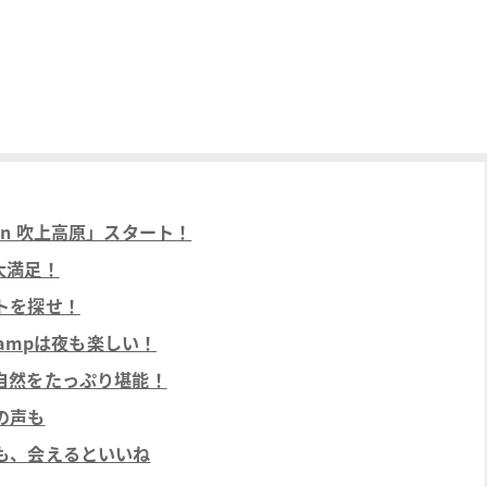
9 in 吹上高原」スタート！
大満足！
トを探せ！
Campは夜も楽しい！
自然をたっぷり堪能！
の声も
も、会えるといいね