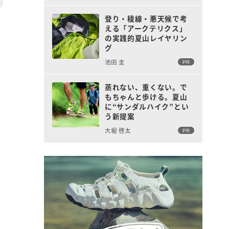
登り・稜線・悪天候で考
える「アークテリクス」
の実践的夏山レイヤリン
グ
池田 圭
PR
蒸れない、重くない。で
もちゃんと歩ける。夏山
に“サンダルハイク”とい
う新提案
大堀 啓太
PR