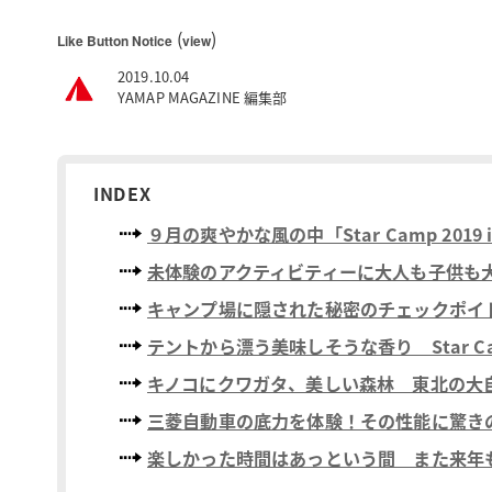
(
)
Like Button Notice
view
2019.10.04
YAMAP MAGAZINE 編集部
INDEX
９月の爽やかな風の中「Star Camp 201
未体験のアクティビティーに大人も子供も
キャンプ場に隠された秘密のチェックポイ
テントから漂う美味しそうな香り Star 
キノコにクワガタ、美しい森林 東北の大
三菱自動車の底力を体験！その性能に驚き
楽しかった時間はあっという間 また来年