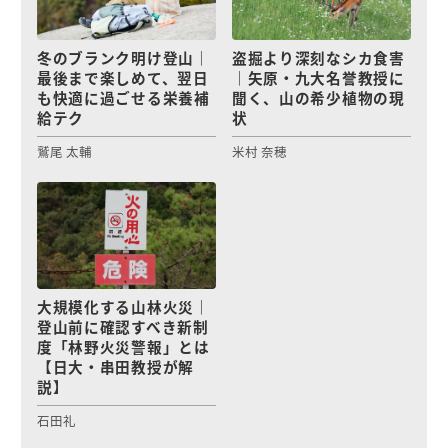
冬のブランク明け登山｜
盗掘より深刻なシカ食害
最後まで楽しめて、翌日
｜矢原・九大名誉教授に
も快適に過ごせる栄養補
聞く、山の希少植物の現
給テク
状
鷲尾 太輔
米村 奈穂
大規模化する山林火災｜
登山前に確認すべき新制
度「林野火災警報」とは
【日大・串田教授が解
説】
石田礼