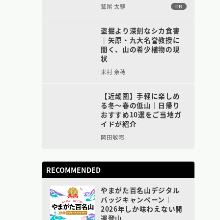
鷲尾 太輔
PR
盗掘より深刻なシカ食害
｜矢原・九大名誉教授に
聞く、山の希少植物の現
状
米村 奈穂
【近畿圏】手軽に楽しめ
る冬〜春の低山｜日帰り
おすすめ10選をご当地ガ
イドが紹介
岡田敏昭
RECOMMENDED
やまがた百名山デジタル
バッジキャンペーン｜
2026年しか味わえない開
運登山