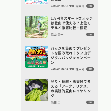
YAMAP MAGAZINE 編集部
PR
1万円台スマートウォッチ
は登山で使える？上位モ
デルと徹底比較・検証
森山 憲一
PR
バッジを集めてプレゼン
トを掴み取れ｜タフ山デ
ジタルバッジキャンペー
ン
YAMAP MAGAZINE 編集部
PR
登り・稜線・悪天候で考
える「アークテリクス」
の実践的夏山レイヤリン
グ
池田 圭
PR