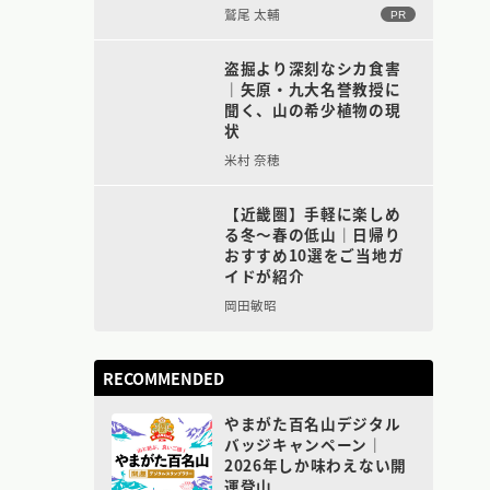
鷲尾 太輔
PR
盗掘より深刻なシカ食害
｜矢原・九大名誉教授に
聞く、山の希少植物の現
状
米村 奈穂
【近畿圏】手軽に楽しめ
る冬〜春の低山｜日帰り
おすすめ10選をご当地ガ
イドが紹介
岡田敏昭
RECOMMENDED
やまがた百名山デジタル
バッジキャンペーン｜
2026年しか味わえない開
運登山