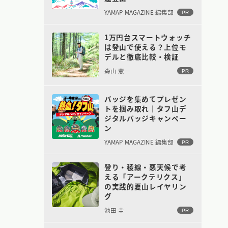
YAMAP MAGAZINE 編集部
PR
1万円台スマートウォッチ
は登山で使える？上位モ
デルと徹底比較・検証
森山 憲一
PR
バッジを集めてプレゼン
トを掴み取れ｜タフ山デ
ジタルバッジキャンペー
ン
YAMAP MAGAZINE 編集部
PR
登り・稜線・悪天候で考
える「アークテリクス」
の実践的夏山レイヤリン
グ
池田 圭
PR