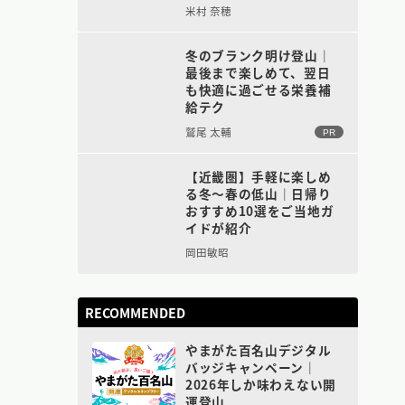
米村 奈穂
冬のブランク明け登山｜
最後まで楽しめて、翌日
も快適に過ごせる栄養補
給テク
鷲尾 太輔
PR
【近畿圏】手軽に楽しめ
る冬〜春の低山｜日帰り
おすすめ10選をご当地ガ
イドが紹介
岡田敏昭
RECOMMENDED
やまがた百名山デジタル
バッジキャンペーン｜
2026年しか味わえない開
運登山