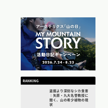
RANKING
盗掘より深刻なシカ食害
｜矢原・九大名誉教授に
聞く、山の希少植物の現
状