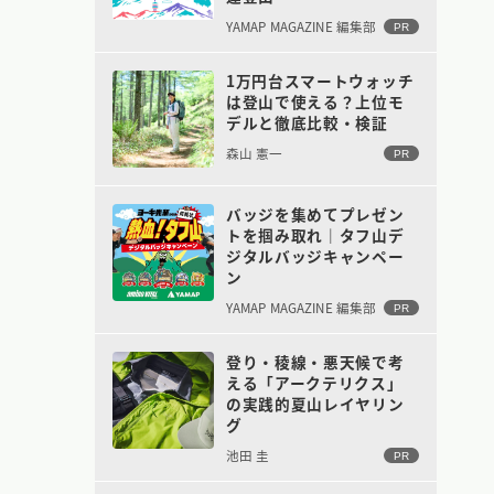
YAMAP MAGAZINE 編集部
PR
1万円台スマートウォッチ
は登山で使える？上位モ
デルと徹底比較・検証
森山 憲一
PR
バッジを集めてプレゼン
トを掴み取れ｜タフ山デ
ジタルバッジキャンペー
ン
YAMAP MAGAZINE 編集部
PR
登り・稜線・悪天候で考
える「アークテリクス」
の実践的夏山レイヤリン
グ
池田 圭
PR