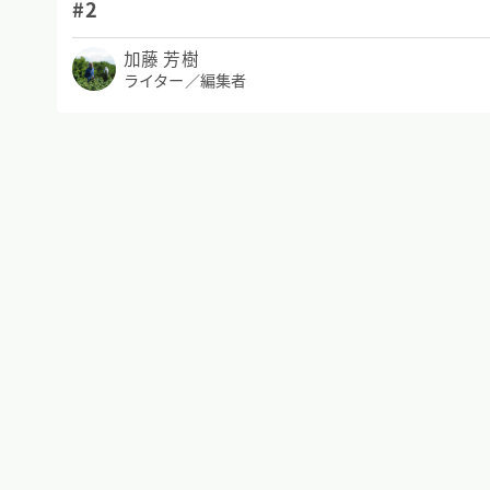
#2
加藤 芳樹
ライター／編集者