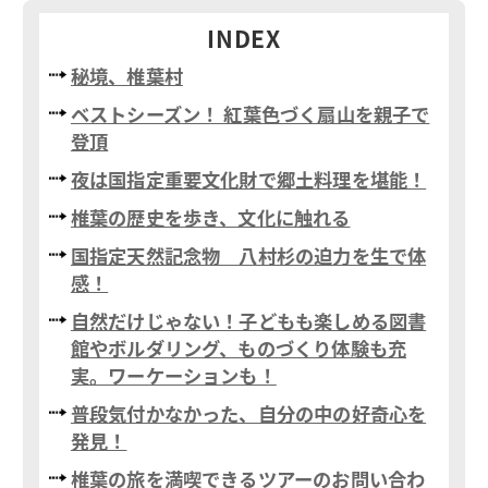
INDEX
秘境、椎葉村
ベストシーズン！ 紅葉色づく扇山を親子で
登頂
夜は国指定重要文化財で郷土料理を堪能！
椎葉の歴史を歩き、文化に触れる
国指定天然記念物 八村杉の迫力を生で体
感！
自然だけじゃない！子どもも楽しめる図書
館やボルダリング、ものづくり体験も充
実。ワーケーションも！
普段気付かなかった、自分の中の好奇心を
発見！
椎葉の旅を満喫できるツアーのお問い合わ