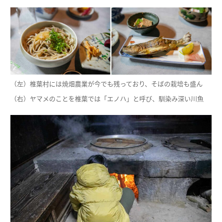
（左）椎葉村には焼畑農業が今でも残っており、そばの栽培も盛ん
（右）ヤマメのことを椎葉では「エノハ」と呼び、馴染み深い川魚