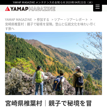
YAMAP MAGAZINE メンテナンスのお知らせ2020年04月22日（水）
YAMAP MAGAZINE
参加する
ツアー・ツアーレポート
宮崎県椎葉村｜親子で秘境を冒険。登山と伝統文化を味わい尽く
す旅へ
宮崎県椎葉村｜親子で秘境を冒