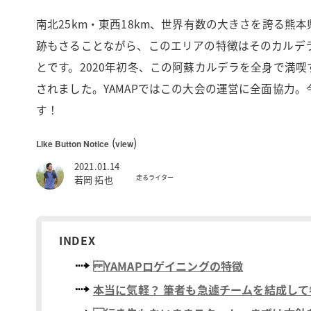
南北25km・東西18km、世界有数の大きさを誇る
跡もさることながら、このエリアの特徴はそのカルデ
とです。2020年初冬、この阿蘇カルデラを全身で満喫
されました。YAMAPではこの大会の運営に全面協力
す！
(
)
Like Button Notice
view
2021.01.14
走るライター
若岡 拓也
INDEX
YAMAPロゲイニングの特徴
本当に気軽？ 筆者も急遽チームを結成して