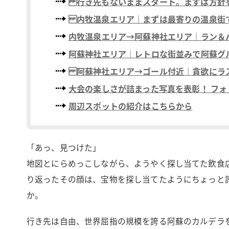
行き先もないままスタート。まずは方針
内牧温泉エリア｜まずは最寄りの温泉街
内牧温泉エリア→阿蘇神社エリア｜ラン＆
阿蘇神社エリア｜レトロな街並みで阿蘇グ
阿蘇神社エリア→ゴール付近｜貪欲にラ
大会の楽しさが詰まった写真を表彰！ フォ
周辺スポットの紹介はこちらから
「あっ、見つけた」
地図とにらめっこしながら、ようやく探し当てた飲食
り返ったその顔は、宝物を探し当てたようにちょっと
か。
行き先は自由、世界屈指の規模を誇る阿蘇のカルデラ