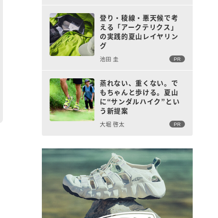
登り・稜線・悪天候で考
える「アークテリクス」
の実践的夏山レイヤリン
グ
池田 圭
PR
蒸れない、重くない。で
もちゃんと歩ける。夏山
に“サンダルハイク”とい
う新提案
大堀 啓太
PR