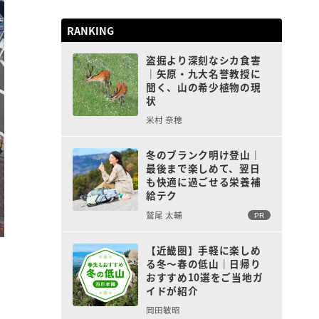
RANKING
盗掘より深刻なシカ食害
｜矢原・九大名誉教授に
聞く、山の希少植物の現
状
米村 奈穂
冬のブランク明け登山｜
最後まで楽しめて、翌日
も快適に過ごせる栄養補
給テク
鷲尾 太輔
PR
【近畿圏】手軽に楽しめ
る冬〜春の低山｜日帰り
おすすめ10選をご当地ガ
イドが紹介
岡田敏昭