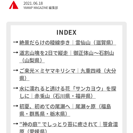
2021.06.18
YAMAP MAGAZINE 編集部
INDEX
絶景だらけの稜線歩き｜霊仙山（滋賀県）
道志山塊を2日で縦走｜御正体山〜石割山
（山梨県）
ご来光×ミヤマキリシマ｜九重四峰（大分
県）
水に濡れると透ける花「サンカヨウ」を探
しに｜赤兎山（石川県・福井県）
初夏、初めての尾瀬へ｜尾瀬ヶ原（福島
県・群馬県・栃木県）
”神の庭” でしっとり苔に癒されて｜笹倉湿
原（愛媛県）