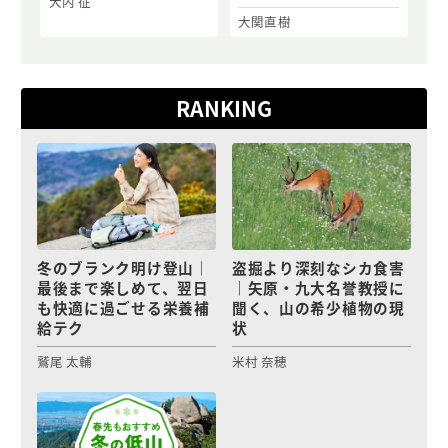
大内 征
大関直樹
RANKING
冬のブランク明け登山｜
盗掘より深刻なシカ食害
最後まで楽しめて、翌日
｜矢原・九大名誉教授に
も快適に過ごせる栄養補
聞く、山の希少植物の現
給テク
状
鷲尾 太輔
米村 奈穂