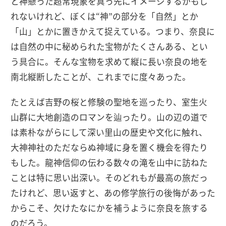
と神懸った超常現象を真っ先にイメージするかもし
れないけれど、ぼくは“神”の部分を「自然」とか
「山」とかに置きかえて捉えている。つまり、奈良に
は自然の中に秘められた宝物がたくさんある、とい
う具合に。そんな宝物を求めて縦に長い奈良の地を
南北縦断したことが、これまでに度々あった。
たとえば吉野の桜と修験の聖地を巡ったり、室生火
山群に大地創造のロマンを辿ったり。山の辺の道で
は素朴ながらにして深い里山の歴史や文化に触れ、
大神神社のただならぬ神域に身を置く機会を得たり
もした。龍神信仰の伝わる数々の滝を山中に訪ねた
ことは特に思い出深い。そのどれもが最高の旅だっ
たけれど、思い返すと、あの修学旅行の後悔があった
からこそ、欠けたなにかを補うように奈良を旅する
のだろう。