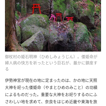
御杖村の姫石明神（ひめしみょうじん）。倭姫命が
婦人病の快方を祈ったという巨石が、厳かに鎮座す
る
伊勢神宮が現在の地に定まったのは、かの地に天照
大神を祀った倭姫命（やまとひめのみこと）の功績
によるものだった。重要な大神をお祀りするのにふ
さわしい地を求めて、奈良をはじめ近畿や東海を旅