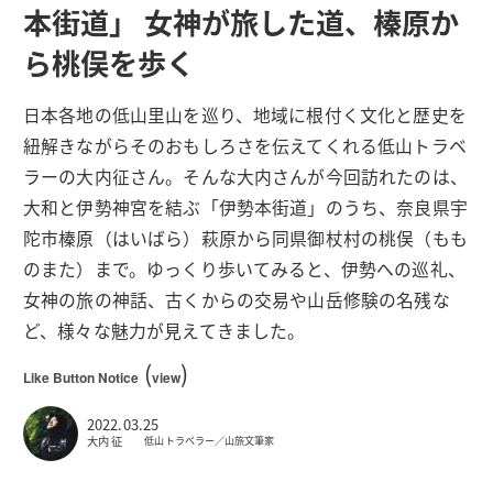
本街道」 女神が旅した道、榛原か
ら桃俣を歩く
日本各地の低山里山を巡り、地域に根付く文化と歴史を
紐解きながらそのおもしろさを伝えてくれる低山トラベ
ラーの大内征さん。そんな大内さんが今回訪れたのは、
大和と伊勢神宮を結ぶ「伊勢本街道」のうち、奈良県宇
陀市榛原（はいばら）萩原から同県御杖村の桃俣（もも
のまた）まで。ゆっくり歩いてみると、伊勢への巡礼、
女神の旅の神話、古くからの交易や山岳修験の名残な
ど、様々な魅力が見えてきました。
(
)
Like Button Notice
view
2022.03.25
大内 征
低山トラベラー／山旅文筆家