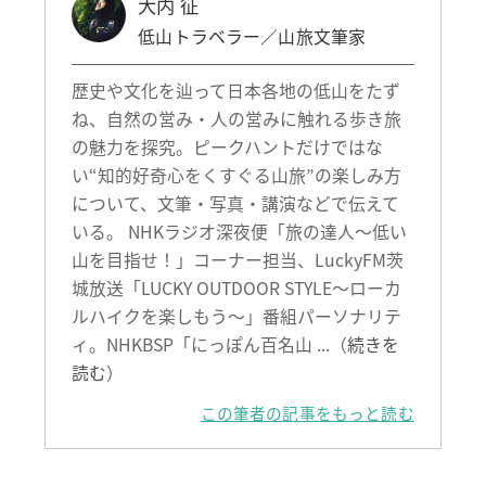
大内 征
低山トラベラー／山旅文筆家
歴史や文化を辿って日本各地の低山をたず
ね、自然の営み・人の営みに触れる歩き旅
の魅力を探究。ピークハントだけではな
い“知的好奇心をくすぐる山旅”の楽しみ方
について、文筆・写真・講演などで伝えて
いる。 NHKラジオ深夜便「旅の達人～低い
山を目指せ！」コーナー担当、LuckyFM茨
城放送「LUCKY OUTDOOR STYLE～ローカ
ルハイクを楽しもう～」番組パーソナリテ
ィ。NHKBSP「にっぽん百名山 ...（
続きを
読む
）
この筆者の記事をもっと読む