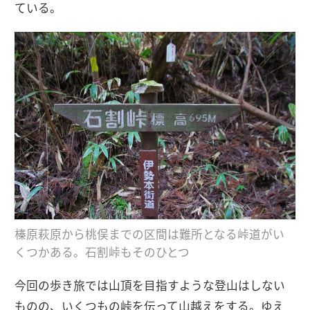
ている。
榛原萩原から桃俣までの区間は難所となる峠道がい
くつかある。石割峠もそのひとつ
今回の歩き旅では山頂を目指すような登山はしない
ものの、いくつもの峠を伝って山越えをする。ゆえ