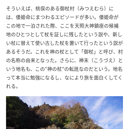
そういえば、桃俣のある御杖村（みつえむら）に
は、倭姫命にまつわるエピソードが多い。倭姫命が
この地で一泊された際、ここを天照大神鎮座の候補
地のひとつとして杖を証しに残したという説や、新し
い杖に替えて使い古した杖を置いて行ったという説が
あるそうだ。これを神の杖として「御杖」と呼び、村
の名称の由来となった。さらに、神末（こうづえ）と
いう地名も、この“神の杖”の転訛なのだという。地名
って本当に勉強になるし、なにより旅を面白くしてく
れる。