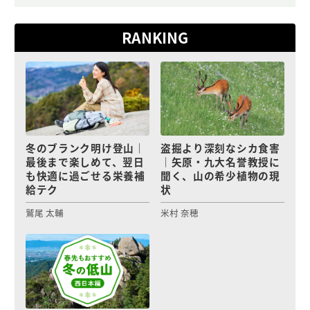
RANKING
冬のブランク明け登山｜
盗掘より深刻なシカ食害
最後まで楽しめて、翌日
｜矢原・九大名誉教授に
も快適に過ごせる栄養補
聞く、山の希少植物の現
給テク
状
鷲尾 太輔
米村 奈穂