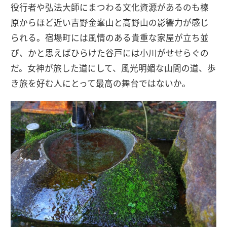
役行者や弘法大師にまつわる文化資源があるのも榛
原からほど近い吉野金峯山と高野山の影響力が感じ
られる。宿場町には風情のある貴重な家屋が立ち並
び、かと思えばひらけた谷戸には小川がせせらぐの
だ。女神が旅した道にして、風光明媚な山間の道、歩
き旅を好む人にとって最高の舞台ではないか。