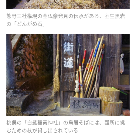
熊野三社権現の金仏像発見の伝承がある、室生黒岩
の「どんがめ石」
桃俣の「白髭稲荷神社」の鳥居そばには、難所に挑
むための杖が貸し出されている