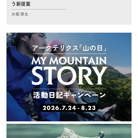
う新提案
大堀 啓太