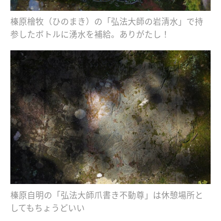
榛原檜牧（ひのまき）の「弘法大師の岩清水」で持
参したボトルに湧水を補給。ありがたし！
榛原自明の「弘法大師爪書き不動尊」は休憩場所と
してもちょうどいい