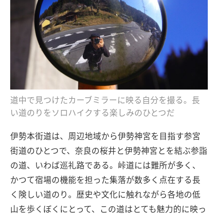
道中で見つけたカーブミラーに映る自分を撮る。長
い道のりをソロハイクする楽しみのひとつだ
伊勢本街道は、周辺地域から伊勢神宮を目指す参宮
街道のひとつで、奈良の桜井と伊勢神宮とを結ぶ参詣
の道、いわば巡礼路である。峠道には難所が多く、
かつて宿場の機能を担った集落が数多く点在する長
く険しい道のり。歴史や文化に触れながら各地の低
山を歩くぼくにとって、この道はとても魅力的に映っ