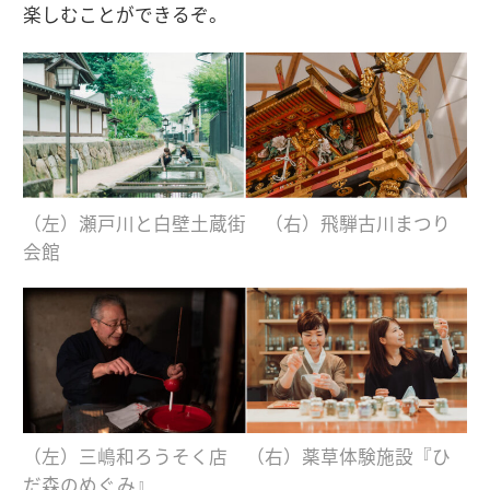
楽しむことができるぞ。
（左）瀬戸川と白壁土蔵街 （右）飛騨古川まつり
会館
（左）三嶋和ろうそく店 （右）薬草体験施設『ひ
だ森のめぐみ』