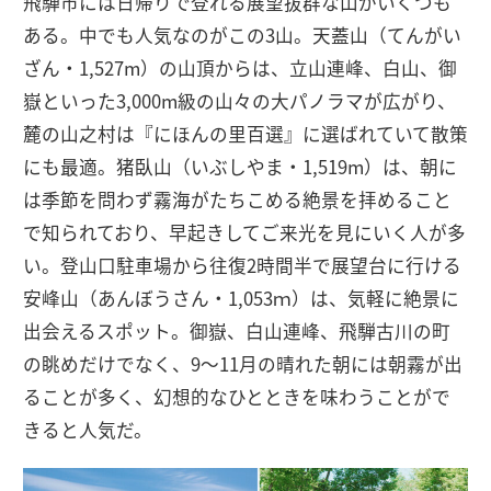
飛騨市には日帰りで登れる展望抜群な山がいくつも
ある。中でも人気なのがこの3山。天蓋山（てんがい
ざん・1,527m）の山頂からは、立山連峰、白山、御
嶽といった3,000m級の山々の大パノラマが広がり、
麓の山之村は『にほんの里百選』に選ばれていて散策
にも最適。猪臥山（いぶしやま・1,519m）は、朝に
は季節を問わず霧海がたちこめる絶景を拝めること
で知られており、早起きしてご来光を見にいく人が多
い。登山口駐車場から往復2時間半で展望台に行ける
安峰山（あんぼうさん・1,053ｍ）は、気軽に絶景に
出会えるスポット。御嶽、白山連峰、飛騨古川の町
の眺めだけでなく、9〜11月の晴れた朝には朝霧が出
ることが多く、幻想的なひとときを味わうことがで
きると人気だ。