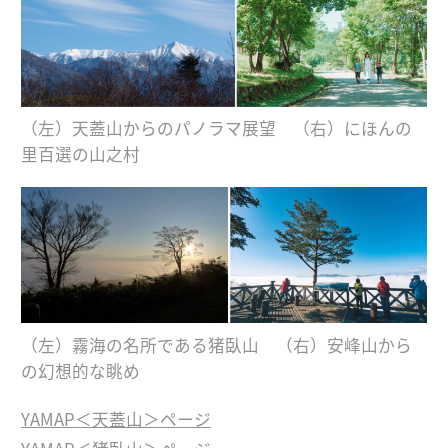
（左）天蓋山からのパノラマ展望 （右）にほんの
里百選の山之村
（左）霧海の名所である猪臥山 （右）安峰山から
の幻想的な眺め
YAMAP＜天蓋山＞ページ