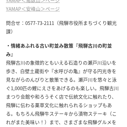
YAMAP＜猪臥山＞ページ
YAMAP＜安峰山＞ページ
問合せ：0577-73-2111（飛騨市役所まちづくり観光
課）
・情緒あふれる古い町並み散策『飛騨古川の町並
み』
飛騨古川の象徴的ともいえる石造りの瀬戸川沿いを
歩き、白壁土蔵街や『水呼びの亀』が守る円光寺を
見ながらのんびりと散策できる。瀬戸川を悠々と泳
ぐ1,000匹の鯉にえさをあげるのも楽しい。飛騨古川
まつり会館や和ろうそく店で伝統文化に触れたり、
飛騨に伝わる薬草文化に触れられるショップもあ
る。もちろん飛騨牛ステーキから漬物ステーキ（こ
れがまた美味い！）まで、さまざまな飛騨グルメを