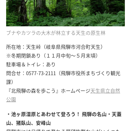
ブナやカツラの大木が林立する天生の原生林
所在地：天生峠（岐阜県飛騨市河合町天生）
※冬期閉鎖あり（１１月中旬～５月末頃）
駐車場＆トイレ：あり
問合せ：0577-73-2111（飛騨市役所まちづくり観光
課）
『北飛騨の森を歩こう』ホームページ
天生県立自然
公園
・池ヶ原湿原とあわせて登ろう！ 飛騨の名山・天蓋
山、猪臥山、安峰山