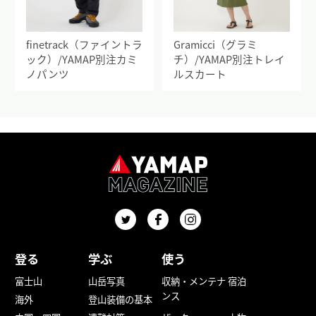
finetrack（ファイントラ
Gramicci（グラミ
ック）/YAMAP別注カミ
チ）/YAMAP別注トレイ
ノパンツ
ルスカート
登る
学ぶ
使う
富士山
山岳写真
収納・メンテナ
宿泊
ンス
海外
登山装備の基本