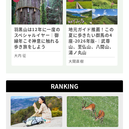
羽黒山は12年に一度の
地元ガイド推薦！この
スペシャルイヤー｜御
夏に歩きたい群馬の4
縁年こそ神意に触れる
座-2026年版-｜武尊
歩き旅をしよう
山、至仏山、八間山、
湯ノ丸山
大内 征
大関直樹
RANKING