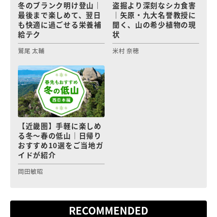
冬のブランク明け登山｜
盗掘より深刻なシカ食害
最後まで楽しめて、翌日
｜矢原・九大名誉教授に
も快適に過ごせる栄養補
聞く、山の希少植物の現
給テク
状
鷲尾 太輔
米村 奈穂
【近畿圏】手軽に楽しめ
る冬〜春の低山｜日帰り
おすすめ10選をご当地ガ
イドが紹介
岡田敏昭
RECOMMENDED