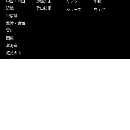
中国・四国
遭難対策
ザック
小物
近畿
登山技術
シューズ
ウェア
甲信越
北陸・東海
雪山
関東
北海道
紅葉の山
東北
九州
百名山
旅する
楽しむ
参加する
野鳥・植物
ツアー・ツアー
レポート
ニュース
山バッジ
山の歴史
イベント・キャ
山のカルチャー
ンペーン
コラム・インタ