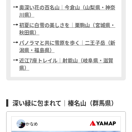
奥深い花の百名山｜今倉山（山梨県・神奈
川県）
初夏に白雪の美しさを｜栗駒山（宮城県・
秋田県）
パノラマと共に雪原を歩く｜二王子岳（新
潟県・福島県）
近江7座トレイル｜射能山（岐阜県・滋賀
県）
深い緑に包まれて｜榛名山（群馬県）