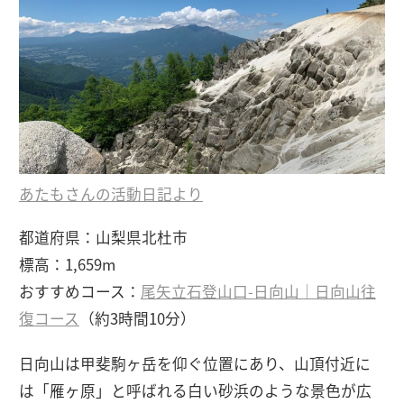
あたもさんの活動日記より
都道府県：山梨県北杜市
標高：1,659m
おすすめコース：
尾矢立石登山口-日向山｜日向山往
復コース
（約3時間10分）
日向山は甲斐駒ヶ岳を仰ぐ位置にあり、山頂付近に
は「雁ヶ原」と呼ばれる白い砂浜のような景色が広