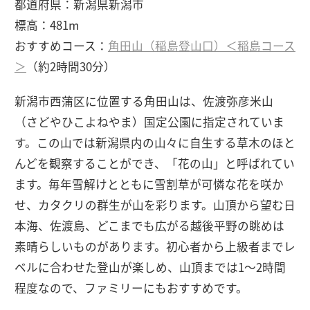
都道府県：新潟県新潟市
標高：481m
おすすめコース：
角田山（稲島登山口）＜稲島コース
＞
（約2時間30分）
新潟市西蒲区に位置する角田山は、佐渡弥彦米山
（さどやひこよねやま）国定公園に指定されていま
す。この山では新潟県内の山々に自生する草木のほと
んどを観察することができ、「花の山」と呼ばれてい
ます。毎年雪解けとともに雪割草が可憐な花を咲か
せ、カタクリの群生が山を彩ります。山頂から望む日
本海、佐渡島、どこまでも広がる越後平野の眺めは
素晴らしいものがあります。初心者から上級者までレ
ベルに合わせた登山が楽しめ、山頂までは1～2時間
程度なので、ファミリーにもおすすめです。