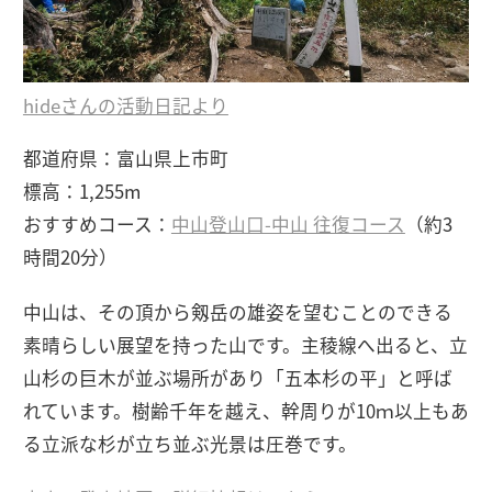
hideさんの活動日記より
都道府県：富山県上市町
標高：1,255m
おすすめコース：
中山登山口-中山 往復コース
（約3
時間20分）
中山は、その頂から剱岳の雄姿を望むことのできる
素晴らしい展望を持った山です。主稜線へ出ると、立
山杉の巨木が並ぶ場所があり「五本杉の平」と呼ば
れています。樹齢千年を越え、幹周りが10ｍ以上もあ
る立派な杉が立ち並ぶ光景は圧巻です。