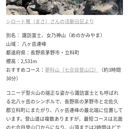
シロート雅（まさ）さんの活動日記より
別名： 諏訪富士、女乃神山（めのかみやま）
山域： 八ヶ岳連峰
都道府県：長野県茅野市・立科町
標高：2,531m
おすすめコース：
蓼科山（七合目登山口）
（約3時間
30分）
コニーデ型火山の端正な姿から諏訪富士とも呼ばれ
る北八ヶ岳のシンボルで、長野県の茅野市と北佐久
郡立科町にまたがり、八ヶ岳連峰の最北端に位置して
います。登山道は複数ありますが、最短コースは北面
の七合目登山口からになり、山頂までは2時間ほどで