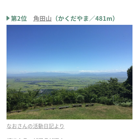
第2位
角田山
（かくだやま／481m）
なおさんの活動日記より