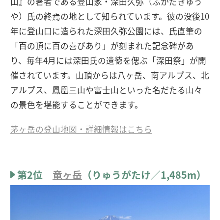
山』の著者である登山家・深田久弥（ふかだきゅう
や）氏の終焉の地として知られています。彼の没後10
年に登山口に造られた深田久弥公園には、氏直筆の
「百の頂に百の喜びあり」が刻まれた記念碑があ
り、毎年4月には深田氏の遺徳を偲ぶ「深田祭」が開
催されています。山頂からは八ヶ岳、南アルプス、北
アルプス、鳳凰三山や富士山といった名だたる山々
の景色を堪能することができます。
茅ヶ岳の登山地図・詳細情報はこちら
第2位
竜ヶ岳
（りゅうがたけ／1,485m）