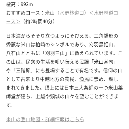
標高：992m
おすすめコース：
米山（水野林道口）＜水野林道コ
ース＞
（約2時間40分）
日本海からそそり立つようにそびえる、三角錐形の
秀麗な米山は柏崎のシンボルであり、刈羽黒姫山、
八石山とともに「刈羽三山」に数えられています。こ
の山は、民衆の生活を唄い伝える民謡「米山甚句」
や「三階節」にも登場することで有名です。信仰の山
として古来より中越地方の農民、漁民に崇め、親し
まれてきました。頂上には日本三大薬師の一つ米山薬
師堂が建ち、上越や頸城の山々を望むことができま
す。
米山の登山地図・詳細情報はこちら