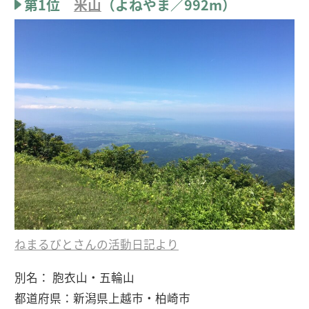
第1位
米山
（よねやま／992m）
ねまるびとさんの活動日記より
別名： 胞衣山・五輪山
都道府県：新潟県上越市・柏崎市