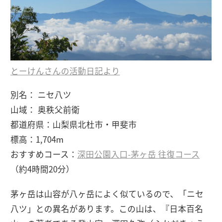
とーけんさんの活動日記より
別名： ニセ八ツ
山域： 奥秩父前衛
都道府県：山梨県北杜市・甲斐市
標高：1,704m
おすすめコース：
深田公園入口-茅ヶ岳 往復コース
（約4時間20分）
茅ヶ岳は山容が八ヶ岳によく似ているので、「ニセ
八ツ」との異名があります。この山は、『日本百名