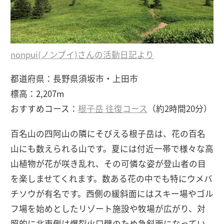
nonpui(ノンプイ)さんの活動日記より
都道府県：長野県須坂市・上田市
標高：2,207m
おすすめコース：
根子岳 往復コース
（約2時間20分）
百名山の四阿山の隣にそびえる根子岳は、花の百名
山にも数えられる山です。夏には付近一帯で様々な高
山植物が花が咲き乱れ、その可憐な姿が登山者の目
を楽しませてくれます。数ある花の中でも特にウメバ
チソウが有名です。西側の緩斜面にはスキー場やゴル
フ場を始めとしたリゾート施設や牧場が広がり、対
照的に北東側は爆裂火口壁のため急斜面になってい