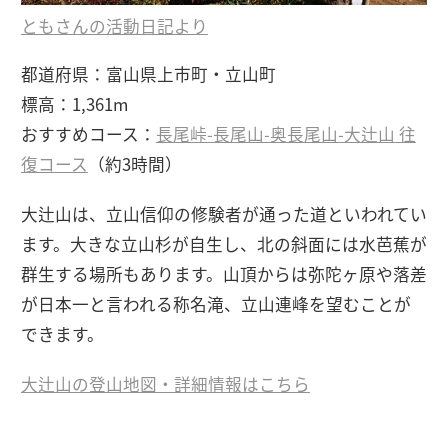
ともさんの活動日記より
都道府県：富山県上市町・立山町
標高：1,361m
おすすめコース：
長尾峠-長尾山-奥長尾山-大辻山 往
復コース
（約3時間）
大辻山は、立山信仰の修験者が通った道といわれてい
ます。大きな立山杉が自生し、北の斜面には水芭蕉が
群生する場所もあります。山頂からは弥陀ヶ原や落差
が日本一と言われる称名滝、立山連峰を望むことが
できます。
大辻山の登山地図・詳細情報はこちら