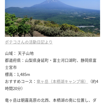
ポテコさんの活動日記より
山域： 天子山地
都道府県：山梨県身延町・富士河口湖町、静岡県富
士宮市
標高：1,485m
おすすめコース：
竜ヶ岳（本栖湖キャンプ場）
（約4
時間20分）
竜ヶ岳は朝霧高原の北西、本栖湖の南に位置し、ダ