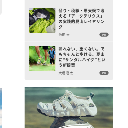
登り・稜線・悪天候で考
える「アークテリクス」
の実践的夏山レイヤリン
グ
池田 圭
PR
蒸れない、重くない。で
もちゃんと歩ける。夏山
と
に“サンダルハイク”とい
う新提案
大堀 啓太
PR