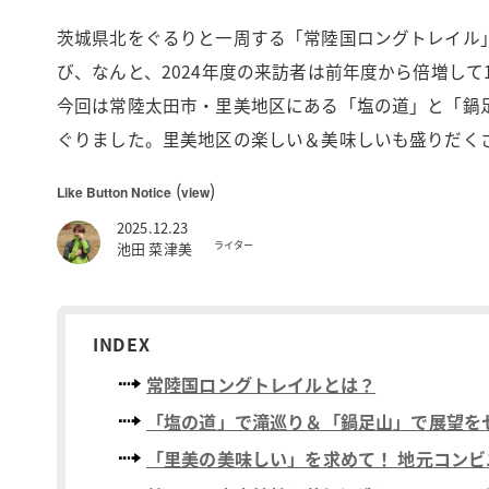
茨城県北をぐるりと一周する「常陸国ロングトレイル
び、なんと、2024年度の来訪者は前年度から倍増して
今回は常陸太田市・里美地区にある「塩の道」と「鍋足山
ぐりました。里美地区の楽しい＆美味しいも盛りだく
(
)
Like Button Notice
view
2025.12.23
ライター
池田 菜津美
INDEX
常陸国ロングトレイルとは？
「塩の道」で滝巡り＆「鍋足山」で展望を
「里美の美味しい」を求めて！ 地元コン