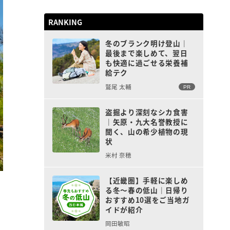
RANKING
冬のブランク明け登山｜
最後まで楽しめて、翌日
も快適に過ごせる栄養補
給テク
鷲尾 太輔
PR
盗掘より深刻なシカ食害
｜矢原・九大名誉教授に
聞く、山の希少植物の現
状
米村 奈穂
【近畿圏】手軽に楽しめ
る冬〜春の低山｜日帰り
おすすめ10選をご当地ガ
イドが紹介
岡田敏昭