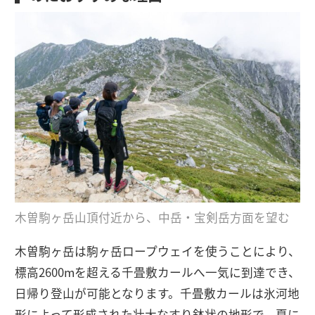
木曽駒ヶ岳山頂付近から、中岳・宝剣岳方面を望む
木曽駒ヶ岳は駒ヶ岳ロープウェイを使うことにより、
標高2600mを超える千畳敷カールへ一気に到達でき、
日帰り登山が可能となります。千畳敷カールは氷河地
形によって形成された壮大なすり鉢状の地形で、夏に