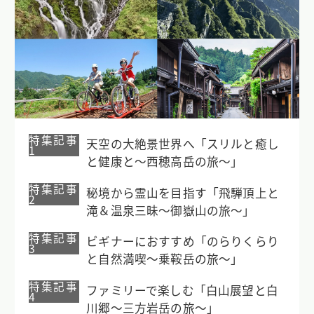
特集記事
天空の大絶景世界へ「スリルと癒し
1
と健康と〜西穂高岳の旅〜」
特集記事
秘境から霊山を目指す「飛騨頂上と
2
滝＆温泉三昧〜御嶽山の旅〜」
特集記事
ビギナーにおすすめ「のらりくらり
3
と自然満喫〜乗鞍岳の旅〜」
特集記事
ファミリーで楽しむ「白山展望と白
4
川郷〜三方岩岳の旅〜」