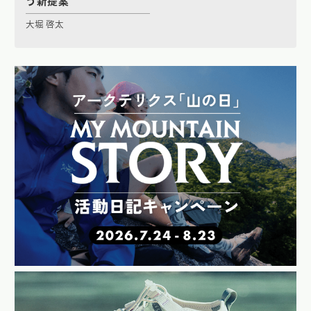
う新提案
大堀 啓太