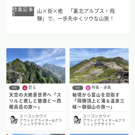
特集記事
山×街×癒 「裏北アルプス・飛
5
騨」で、一歩先ゆくツウな山旅！
登る
特集・連載
PR
PR
天空の大絶景世界へ「ス
秘境から霊山を目指す
リルと癒しと健康と〜西
「飛騨頂上と滝＆温泉三
穂高岳の旅〜」
昧〜御嶽山の旅〜」
ユーコンカワイ
ユーコンカワイ
アウトドアライター&グラ
アウトドアライター&グラ
フィックデザイナー
フィックデザイナー