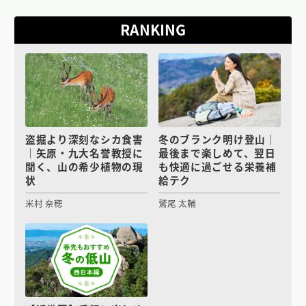
RANKING
盗掘より深刻なシカ食害
冬のブランク明け登山｜
｜矢原・九大名誉教授に
最後まで楽しめて、翌日
聞く、山の希少植物の現
も快適に過ごせる栄養補
状
給テク
米村 奈穂
鷲尾 太輔