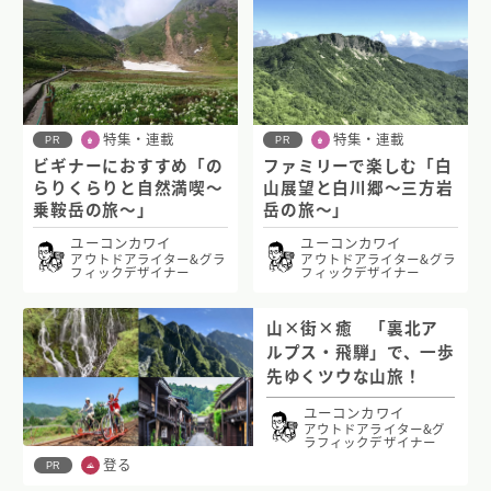
特集・連載
特集・連載
PR
PR
ビギナーにおすすめ「の
ファミリーで楽しむ「白
らりくらりと自然満喫〜
山展望と白川郷〜三方岩
乗鞍岳の旅〜」
岳の旅〜」
ユーコンカワイ
ユーコンカワイ
アウトドアライター&グラ
アウトドアライター&グラ
フィックデザイナー
フィックデザイナー
山×街×癒 「裏北ア
ルプス・飛騨」で、一歩
先ゆくツウな山旅！
ユーコンカワイ
アウトドアライター&グ
ラフィックデザイナー
登る
PR