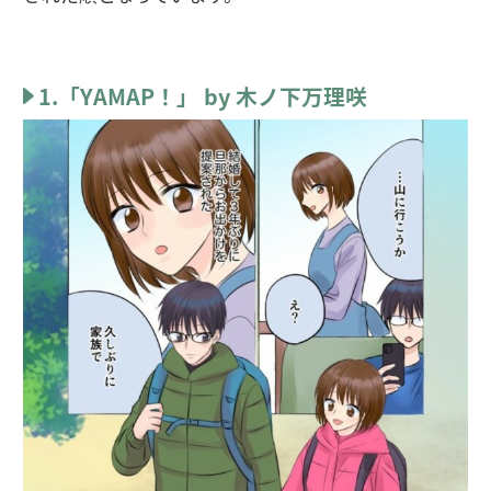
1.「YAMAP！」 by 木ノ下万理咲