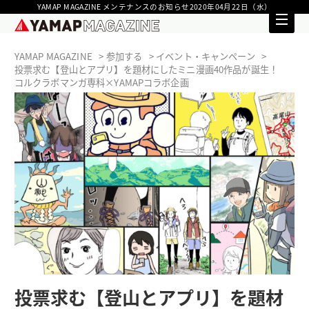
YAMAP MAGAZINE メンテナンスのお知らせ2020年04月22日（水）
YAMAP MAGAZINE
参加する
イベント・キャンペーン
投票求む【登山とアプリ】を題材にしたミニ漫画40作品が誕生！
コルクラボマンガ専科×YAMAPコラボ企画
投票求む【登山とアプリ】を題材