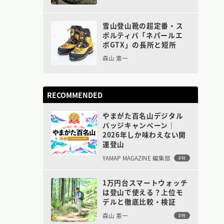
雪山登山靴の超定番・ス
ポルティバ「ネパールエ
ボGTX」の長所と短所
森山 憲一
RECOMMENDED
やまがた百名山デジタル
バッジキャンペーン｜
2026年しか味わえない開
運登山
YAMAP MAGAZINE 編集部
PR
1万円台スマートウォッチ
は登山で使える？上位モ
デルと徹底比較・検証
森山 憲一
PR