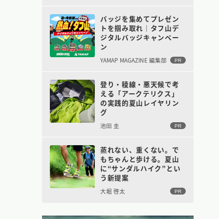
バッジを集めてプレゼン
トを掴み取れ｜タフ山デ
ジタルバッジキャンペー
ン
YAMAP MAGAZINE 編集部
PR
登り・稜線・悪天候で考
える「アークテリクス」
の実践的夏山レイヤリン
グ
池田 圭
PR
蒸れない、重くない。で
もちゃんと歩ける。夏山
に“サンダルハイク”とい
う新提案
大堀 啓太
PR