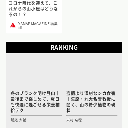
コロナ時代を迎えて、こ
れからの山小屋はどうな
るの！？
YAMAP MAGAZINE 編集
部
RANKING
冬のブランク明け登山｜
盗掘より深刻なシカ食害
最後まで楽しめて、翌日
｜矢原・九大名誉教授に
も快適に過ごせる栄養補
聞く、山の希少植物の現
給テク
状
鷲尾 太輔
米村 奈穂