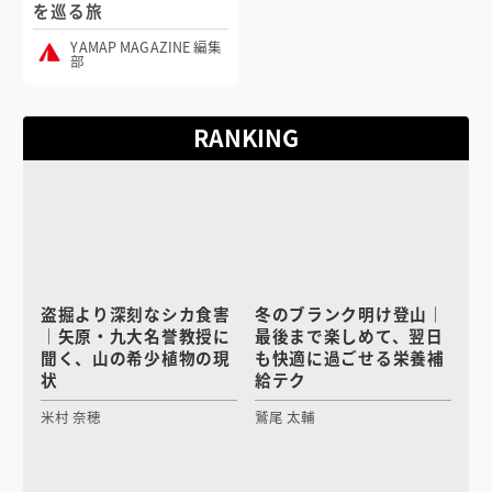
を巡る旅
YAMAP MAGAZINE 編集
部
RANKING
盗掘より深刻なシカ食害
冬のブランク明け登山｜
｜矢原・九大名誉教授に
最後まで楽しめて、翌日
聞く、山の希少植物の現
も快適に過ごせる栄養補
状
給テク
米村 奈穂
鷲尾 太輔