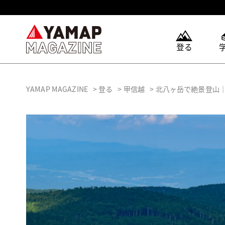
登る
YAMAP MAGAZINE
登る
甲信越
北八ヶ岳で絶景登山