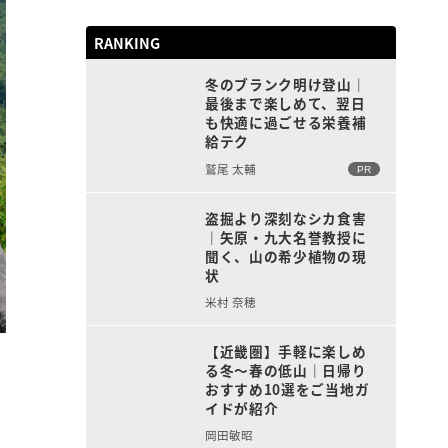
RANKING
冬のブランク明け登山｜
最後まで楽しめて、翌日
も快適に過ごせる栄養補
給テク
鷲尾 太輔
PR
盗掘より深刻なシカ食害
｜矢原・九大名誉教授に
聞く、山の希少植物の現
状
米村 奈穂
【近畿圏】手軽に楽しめ
る冬〜春の低山｜日帰り
おすすめ10選をご当地ガ
イドが紹介
岡田敏昭