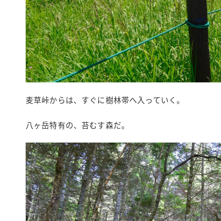
麦草峠からは、すぐに樹林帯へ入っていく。
八ヶ岳特有の、苔むす森だ。