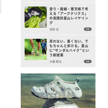
登り・稜線・悪天候で考
える「アークテリクス」
の実践的夏山レイヤリン
グ
池田 圭
PR
蒸れない、重くない。で
もちゃんと歩ける。夏山
に“サンダルハイク”とい
う新提案
大堀 啓太
PR