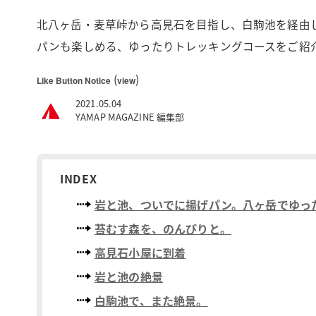
北八ヶ岳・麦草峠から高見石を目指し、白駒池を経由
パンも楽しめる、ゆったりトレッキングコースをご紹
(
)
Like Button Notice
view
2021.05.04
YAMAP MAGAZINE 編集部
INDEX
岩と池、ついでに揚げパン。八ヶ岳でゆっ
苔むす森を、のんびりと。
高見石小屋に到着
岩と池の絶景
白駒池で、また絶景。