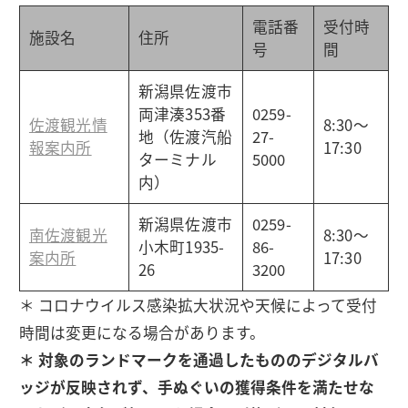
電話番
受付時
施設名
住所
号
間
新潟県佐渡市
両津湊353番
0259-
佐渡観光情
8:30～
地（佐渡汽船
27-
報案内所
17:30
ターミナル
5000
内）
新潟県佐渡市
0259-
南佐渡観光
8:30～
小木町1935-
86-
案内所
17:30
26
3200
＊ コロナウイルス感染拡大状況や天候によって受付
時間は変更になる場合があります。
＊ 対象のランドマークを通過したもののデジタルバ
ッジが反映されず、手ぬぐいの獲得条件を満たせな