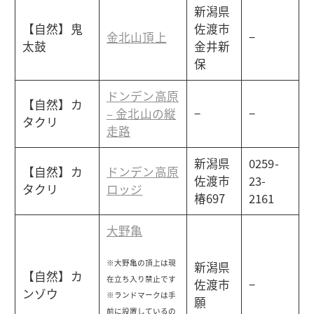
新潟県
【自然】鬼
佐渡市
金北山頂上
−
太鼓
金井新
保
ドンデン高原
【自然】カ
– 金北山の縦
−
−
タクリ
走路
新潟県
0259-
【自然】カ
ドンデン高原
佐渡市
23-
タクリ
ロッジ
椿697
2161
大野亀
※大野亀の頂上は現
新潟県
【自然】カ
在立ち入り禁止です
佐渡市
−
ンゾウ
※ランドマークは手
願
前に設置しているの