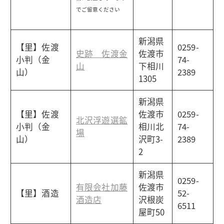
でご留意ください
新潟県
【里】佐渡
0259-
史跡 佐渡金
佐渡市
小判（金
74-
山
下相川
山）
2389
1305
新潟県
【里】佐渡
佐渡市
0259-
北沢浮遊選鉱
小判（金
相川北
74-
場
山）
沢町3-
2389
2
新潟県
0259-
有限会社加藤
佐渡市
【里】酒造
52-
酒造店
沢根炭
6511
屋町50