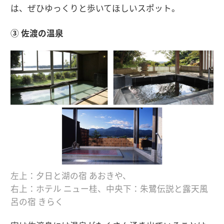
は、ぜひゆっくりと歩いてほしいスポット。
③ 佐渡の温泉
左上：夕日と湖の宿 あおきや、
右上：ホテル ニュー桂、中央下：朱鷺伝説と露天風
呂の宿 きらく