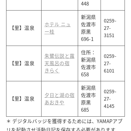
448
新潟県
0259-
ホテル ニュ
佐渡市
【里】温泉
27-
ー桂
原黒
3151
696-1
住所：
朱鷺伝説と露
0259-
新潟県
【里】温泉
天風呂の宿
27-
佐渡市
きらく
6101
658
新潟県
0259-
夕日と湖の宿
佐渡市
【里】温泉
27-
あおきや
原黒
4145
685
＊ デジタルバッジを獲得するためには、YAMAPアプ
リを起動させ活動日記を保存する必要があります