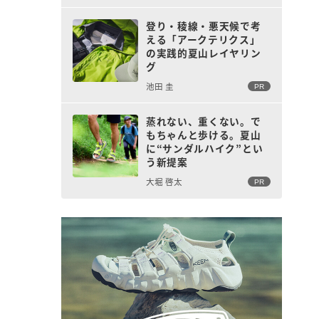
登り・稜線・悪天候で考
える「アークテリクス」
の実践的夏山レイヤリン
グ
池田 圭
PR
蒸れない、重くない。で
もちゃんと歩ける。夏山
に“サンダルハイク”とい
う新提案
る
大堀 啓太
PR