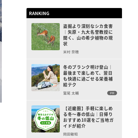
RANKING
盗掘より深刻なシカ食害
｜矢原・九大名誉教授に
聞く、山の希少植物の現
状
米村 奈穂
冬のブランク明け登山｜
最後まで楽しめて、翌日
も快適に過ごせる栄養補
給テク
鷲尾 太輔
PR
【近畿圏】手軽に楽しめ
る冬〜春の低山｜日帰り
おすすめ10選をご当地ガ
イドが紹介
岡田敏昭