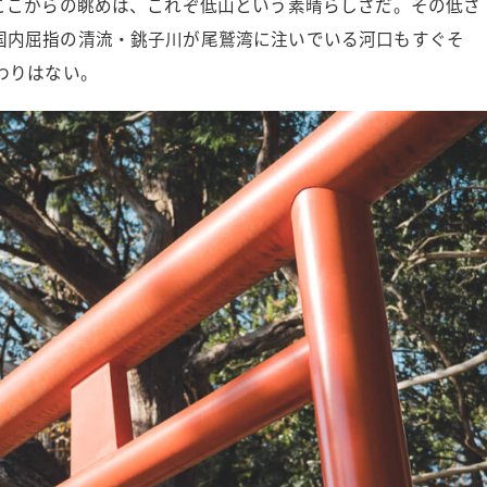
ここからの眺めは、これぞ低山という素晴らしさだ。その低さ
国内屈指の清流・銚子川が尾鷲湾に注いでいる河口もすぐそ
わりはない。