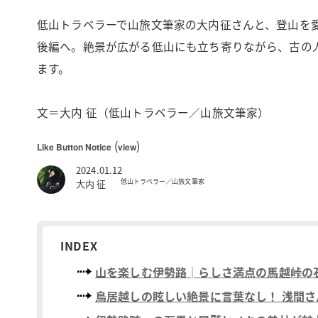
低山トラベラーで山旅文筆家の大内征さんと、登山を
後編へ。絶景が広がる低山にも立ち寄りながら、古の
ます。
文＝大内 征（低山トラベラー／山旅文筆家）
(
)
Like Button Notice
view
2024.01.12
低山トラベラー／山旅文筆家
大内 征
INDEX
山を楽しむ伊勢路│らしさ満点の馬越峠の
鳥居越しの眩しい絶景に言葉なし！ 浅間