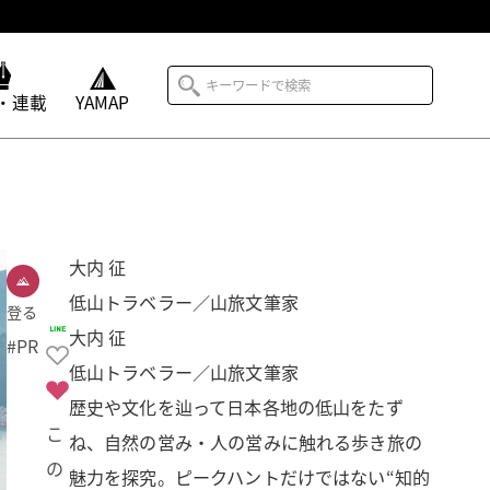
・連載
YAMAP
大内 征
低山トラベラー／山旅文筆家
登る
大内 征
#PR
低山トラベラー／山旅文筆家
歴史や文化を辿って日本各地の低山をたず
こ
ね、自然の営み・人の営みに触れる歩き旅の
の
魅力を探究。ピークハントだけではない“知的