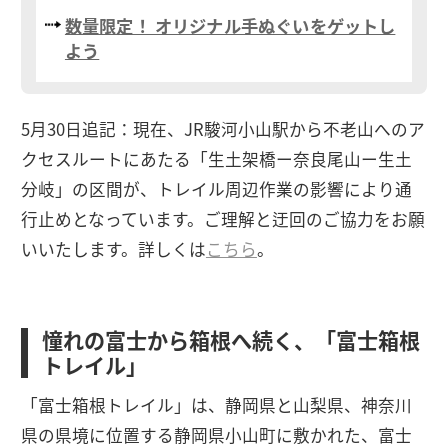
数量限定！ オリジナル手ぬぐいをゲットし
よう
5月30日追記：現在、JR駿河小山駅から不老山へのア
クセスルートにあたる「生土架橋ー奈良尾山ー生土
分岐」の区間が、トレイル周辺作業の影響により通
行止めとなっています。ご理解と迂回のご協力をお願
いいたします。詳しくは
こちら
。
憧れの富士から箱根へ続く、「富士箱根
トレイル」
「富士箱根トレイル」は、静岡県と山梨県、神奈川
県の県境に位置する静岡県小山町に敷かれた、富士