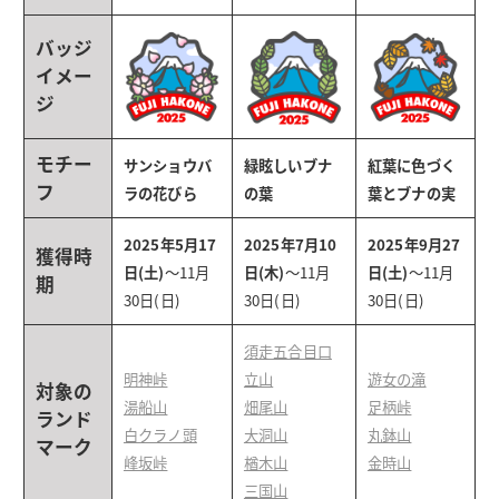
バッジ
イメー
ジ
モチー
サンショウバ
緑眩しいブナ
紅葉に色づく
フ
ラの花びら
の葉
葉とブナの実
2025年5月17
2025年7月10
2025年9月27
獲得時
日(土)
〜11月
日(木)
〜11月
日(土)
〜11月
期
30日(日)
30日(日)
30日(日)
須走五合目口
明神峠
立山
遊女の滝
対象の
湯船山
畑尾山
足柄峠
ランド
白クラノ頭
大洞山
丸鉢山
マーク
峰坂峠
楢木山
金時山
三国山