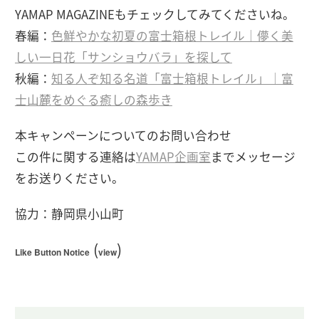
YAMAP MAGAZINEもチェックしてみてくださいね。
春編：
色鮮やかな初夏の富士箱根トレイル｜儚く美
しい一日花「サンショウバラ」を探して
秋編：
知る人ぞ知る名道「富士箱根トレイル」｜富
士山麓をめぐる癒しの森歩き
本キャンペーンについてのお問い合わせ
この件に関する連絡は
YAMAP企画室
までメッセージ
をお送りください。
協力：静岡県小山町
(
)
Like Button Notice
view