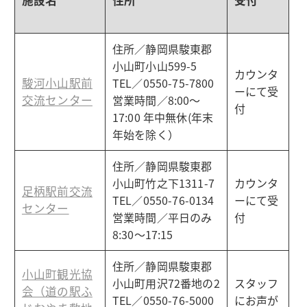
住所／静岡県駿東郡
小山町小山599-5
カウンタ
駿河小山駅前
TEL／0550-75-7800
ーにて受
交流センター
営業時間／8:00～
付
17:00 年中無休(年末
年始を除く）
住所／静岡県駿東郡
小山町竹之下1311-7
カウンタ
足柄駅前交流
TEL／0550-76-0134
ーにて受
センター
営業時間／平日のみ
付
8:30～17:15
住所／静岡県駿東郡
小山町観光協
小山町用沢72番地の2
スタッフ
会（道の駅ふ
TEL／0550-76-5000
にお声が