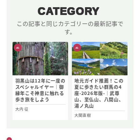
CATEGORY
この記事と同じカテゴリーの最新記事で
す。
羽黒山は12年に一度の
地元ガイド推薦！この
スペシャルイヤー｜御
夏に歩きたい群馬の4
縁年こそ神意に触れる
座-2026年版-｜武尊
歩き旅をしよう
山、至仏山、八間山、
湯ノ丸山
大内 征
大関直樹