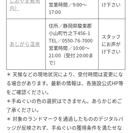
じおやま敷地
営業時間／9:00～
け下さい
内）
17:00
住所／静岡県駿東郡
小山町竹之下456-1
スタッフ
TEL／0550-76-7000
あしがら温泉
にお声が
営業時間／10:00～
け下さい
21:00（受付 20:00ま
で）
＊ 天候などの現地状況により、受付時間は変更にな
る場合があります。最新の情報は、各施設公式HP等
をご確認ください。
＊手ぬぐいの色の選択はできません。あらかじめご
了承ください。
＊ 対象のランドマークを通過したもののデジタルバ
ッジが反映されず、手ぬぐいの獲得条件を満たせな