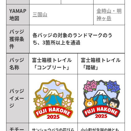
YAMAP
金時山・明
三国山
地図
神ヶ岳
バッジ
各バッジの対象のランドマークのう
獲得条
ち、3箇所以上を通過
件
バッジ
富士箱根トレイル
富士箱根トレイル
名称
「コンプリート」
「踏破」
バッジ
イメー
ジ
モチー
サンショウバラの花びら
小山町が生誕の地とも