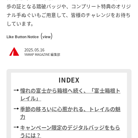
歩の証となる踏破バッジや、コンプリート特典のオリジ
ナル手ぬぐいもご用意して、皆様のチャレンジをお待ち
しています。
(
)
Like Button Notice
view
2025.05.16
YAMAP MAGAZINE 編集部
INDEX
憧れの富士から箱根へ続く、「富士箱根ト
レイル」
季節の移ろいに心惹かれる、トレイルの魅
力
キャンペーン限定のデジタルバッジをもら
うには？