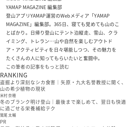
YAMAP MAGAZINE 編集部
登山アプリYAMAP運営のWebメディア「YAMAP
MAGAZINE」編集部。365日、寝ても覚めても山のこ
とばかり。日帰り登山にテント泊縦走、雪山、クラ
イミング、トレラン…山や自然を楽しむアウトド
ア・アクティビティを日々堪能しつつ、その魅力を
たくさんの人に知ってもらいたいと奮闘中。
この筆者の記事をもっと読む
RANKING
盗掘より深刻なシカ食害｜矢原・九大名誉教授に聞く、
山の希少植物の現状
米村 奈穂
冬のブランク明け登山｜最後まで楽しめて、翌日も快適
に過ごせる栄養補給テク
鷲尾 太輔
PR