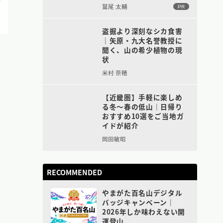
鷲尾 太輔
PR
盗掘より深刻なシカ食害
｜矢原・九大名誉教授に
聞く、山の希少植物の現
状
米村 奈穂
【近畿圏】手軽に楽しめ
る冬〜春の低山｜日帰り
おすすめ10選をご当地ガ
イドが紹介
岡田敏昭
RECOMMENDED
やまがた百名山デジタル
バッジキャンペーン｜
2026年しか味わえない開
運登山