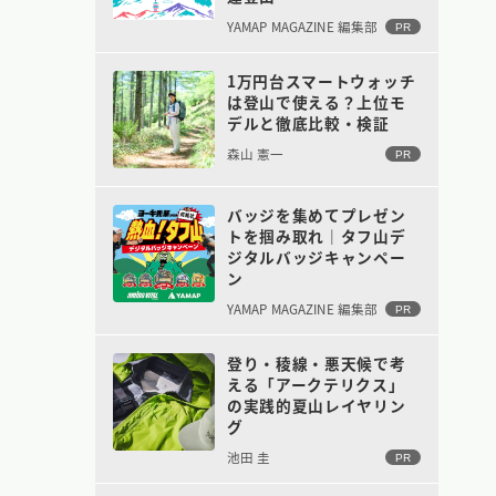
YAMAP MAGAZINE 編集部
PR
1万円台スマートウォッチ
は登山で使える？上位モ
デルと徹底比較・検証
森山 憲一
PR
バッジを集めてプレゼン
トを掴み取れ｜タフ山デ
ジタルバッジキャンペー
ン
YAMAP MAGAZINE 編集部
PR
登り・稜線・悪天候で考
える「アークテリクス」
の実践的夏山レイヤリン
グ
池田 圭
PR