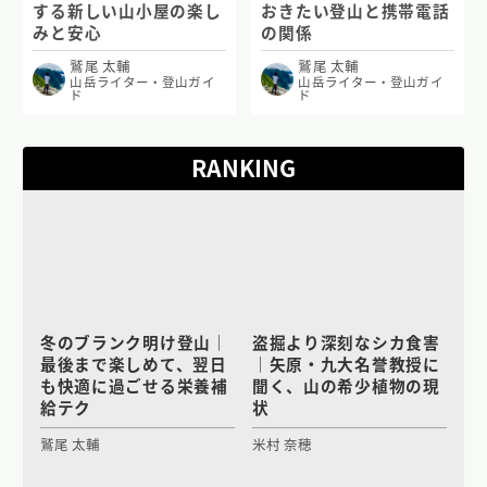
する新しい山小屋の楽し
おきたい登山と携帯電話
みと安心
の関係
鷲尾 太輔
鷲尾 太輔
山岳ライター・登山ガイ
山岳ライター・登山ガイ
ド
ド
RANKING
冬のブランク明け登山｜
盗掘より深刻なシカ食害
最後まで楽しめて、翌日
｜矢原・九大名誉教授に
も快適に過ごせる栄養補
聞く、山の希少植物の現
給テク
状
鷲尾 太輔
米村 奈穂