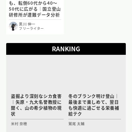
も、転倒60代から40〜
50代に広がる｜国立登山
研修所が遭難データ分析
黒川 伸一
フリーライター
RANKING
盗掘より深刻なシカ食害
冬のブランク明け登山｜
｜矢原・九大名誉教授に
最後まで楽しめて、翌日
聞く、山の希少植物の現
も快適に過ごせる栄養補
状
給テク
米村 奈穂
鷲尾 太輔