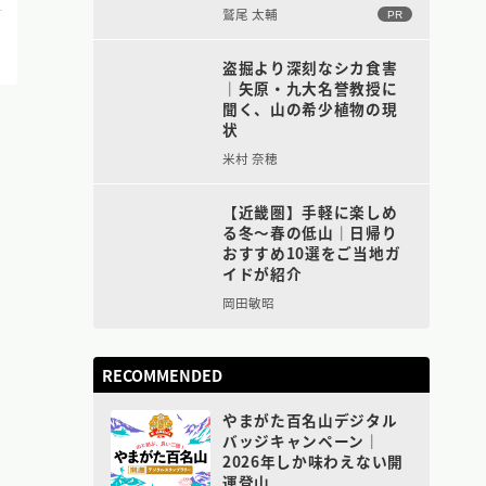
鷲尾 太輔
PR
盗掘より深刻なシカ食害
｜矢原・九大名誉教授に
聞く、山の希少植物の現
状
米村 奈穂
【近畿圏】手軽に楽しめ
る冬〜春の低山｜日帰り
おすすめ10選をご当地ガ
イドが紹介
岡田敏昭
RECOMMENDED
やまがた百名山デジタル
バッジキャンペーン｜
2026年しか味わえない開
運登山