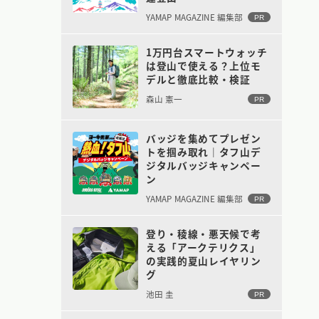
YAMAP MAGAZINE 編集部
PR
1万円台スマートウォッチ
は登山で使える？上位モ
デルと徹底比較・検証
森山 憲一
PR
バッジを集めてプレゼン
トを掴み取れ｜タフ山デ
ジタルバッジキャンペー
ン
YAMAP MAGAZINE 編集部
PR
登り・稜線・悪天候で考
える「アークテリクス」
の実践的夏山レイヤリン
グ
池田 圭
PR