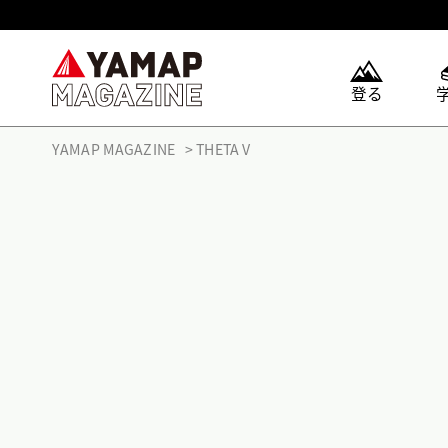
登る
YAMAP MAGAZINE
THETA V