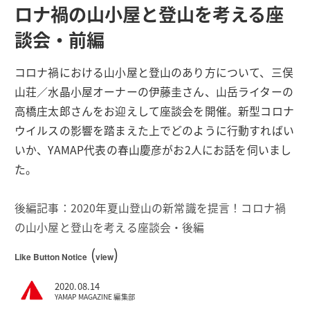
ロナ禍の山小屋と登山を考える座
談会・前編
コロナ禍における山小屋と登山のあり方について、三俣
山荘／水晶小屋オーナーの伊藤圭さん、山岳ライターの
高橋庄太郎さんをお迎えして座談会を開催。新型コロナ
ウイルスの影響を踏まえた上でどのように行動すればい
いか、YAMAP代表の春山慶彦がお2人にお話を伺いまし
た。
後編記事：2020年夏山登山の新常識を提言！コロナ禍
の山小屋と登山を考える座談会・後編
(
)
Like Button Notice
view
2020.08.14
YAMAP MAGAZINE 編集部