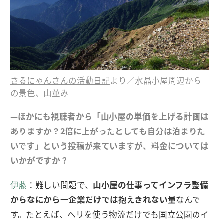
さるにゃんさんの活動日記
より／水晶小屋周辺から
の景色、山並み
—ほかにも視聴者から「山小屋の単価を上げる計画は
ありますか？2倍に上がったとしても自分は泊まりた
いです」という投稿が来ていますが、料金については
いかがですか？
伊藤
：難しい問題で、
山小屋の仕事ってインフラ整備
からなにから一企業だけでは抱えきれない量
なんで
す。たとえば、ヘリを使う物流だけでも国立公園のイ