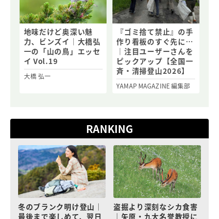
地味だけど奥深い魅
『ゴミ捨て禁止』の手
力、ビンズイ｜大橋弘
作り看板のすぐ先に…
一の「山の鳥」エッセ
｜注目ユーザーさんを
イ Vol.19
ピックアップ【全国一
斉・清掃登山2026】
大橋 弘一
YAMAP MAGAZINE 編集部
RANKING
冬のブランク明け登山｜
盗掘より深刻なシカ食害
最後まで楽しめて、翌日
｜矢原・九大名誉教授に