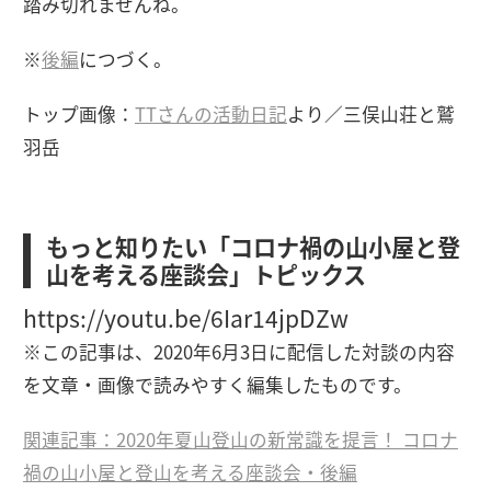
踏み切れませんね。
※
後編
につづく。
トップ画像：
TTさんの活動日記
より／三俣山荘と鷲
羽岳
もっと知りたい「コロナ禍の山小屋と登
山を考える座談会」トピックス
https://youtu.be/6Iar14jpDZw
※この記事は、2020年6月3日に配信した対談の内容
を文章・画像で読みやすく編集したものです。
関連記事：2020年夏山登山の新常識を提言！ コロナ
禍の山小屋と登山を考える座談会・後編