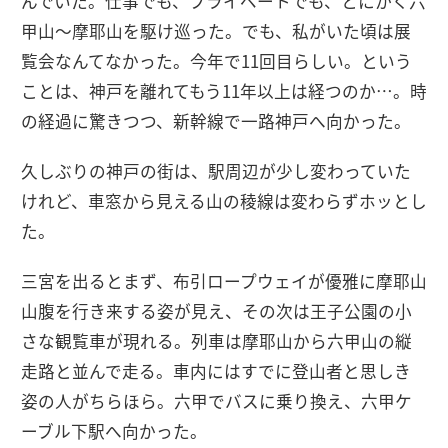
んでいた。仕事でも、プライベートでも、とにかく六
甲山〜摩耶山を駆け巡った。でも、私がいた頃は展
覧会なんてなかった。今年で11回目らしい。という
ことは、神戸を離れてもう11年以上は経つのか…。時
の経過に驚きつつ、新幹線で一路神戸へ向かった。
久しぶりの神戸の街は、駅周辺が少し変わっていた
けれど、車窓から見える山の稜線は変わらずホッとし
た。
三宮を出るとまず、布引ロープウェイが優雅に摩耶山
山腹を行き来する姿が見え、その次は王子公園の小
さな観覧車が現れる。列車は摩耶山から六甲山の縦
走路と並んで走る。車内にはすでに登山者と思しき
姿の人がちらほら。六甲でバスに乗り換え、六甲ケ
ーブル下駅へ向かった。