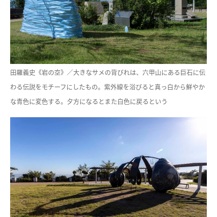
田羅義史《岩の空》／大きなサメの背びれは、六甲山にある巨石に伝
わる伝説をモチーフにしたもの。紫外線を浴びると真っ白から鮮やか
な青色に変色する。夕方になるとまた白色に戻るという