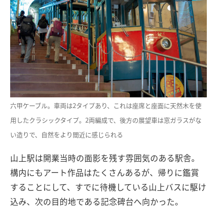
六甲ケーブル。車両は2タイプあり、これは座席と座面に天然木を使
用したクラシックタイプ。2両編成で、後方の展望車は窓ガラスがな
い造りで、自然をより間近に感じられる
山上駅は開業当時の面影を残す雰囲気のある駅舎。
構内にもアート作品はたくさんあるが、帰りに鑑賞
することにして、すでに待機している山上バスに駆け
込み、次の目的地である記念碑台へ向かった。