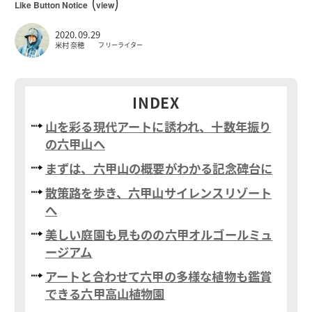
(
)
Like Button Notice
view
2020.09.29
米村 奈穂
フリーライター
INDEX
山を彩る現代アートに誘われ、十数年振り
の六甲山へ
まずは、六甲山の概要がわかる記念碑台に
散策路を歩き、六甲山サイレンスリゾート
へ
美しい庭園も見ものの六甲オルゴールミュ
ージアム
アートと合わせて六甲の多様な植物も鑑賞
できる六甲高山植物園