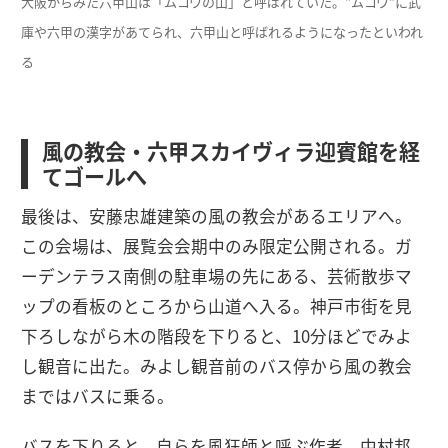
大阪からみた六甲山は「ムコウの山」と呼ばれていた。“ムコウ”に武
庫や六甲の漢字があてられ、六甲山と呼ばれるようになったといわれ
る
風の教会・六甲スカイヴィラ迎賓館を経
てゴールへ
最後は、安藤忠雄建築の風の教会があるエリアへ。
この会場は、展覧会会期中のみ限定公開される。ガ
ーデンテラス南側の駐車場の先にある、芸術散歩マ
ップの看板のところから山道へ入る。神戸市街を見
下ろしながら木の階段を下りると、10分ほどでみよ
し観音に出た。みよし観音前のバス停から風の教会
まではバスに乗る。
バスを下りると、自らを風狂師と呼ぶ作者、中村邦