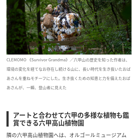
CLEMOMO 《Survivor Grandma》／六甲山の歴史を知った作者は、
環境の変化を経てなお存在し続ける山に、長い時代を生き抜いたおば
あさんを重ねモチーフにした。生き抜くための知恵と力を備えたおば
あさんが、一瞬、登山者に見えた
アートと合わせて六甲の多様な植物も鑑
賞できる六甲高山植物園
隣の六甲高山植物園へは、オルゴールミュージアム