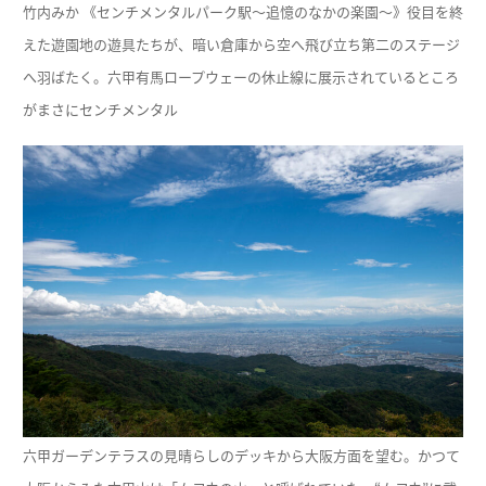
竹内みか 《センチメンタルパーク駅～追憶のなかの楽園～》役目を終
えた遊園地の遊具たちが、暗い倉庫から空へ飛び立ち第二のステージ
へ羽ばたく。六甲有馬ロープウェーの休止線に展示されているところ
がまさにセンチメンタル
六甲ガーデンテラスの見晴らしのデッキから大阪方面を望む。かつて