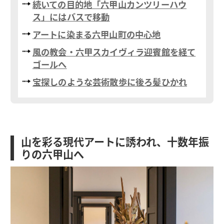
続いての目的地「六甲山カンツリーハウ
ス」にはバスで移動
アートに染まる六甲山町の中心地
風の教会・六甲スカイヴィラ迎賓館を経て
ゴールへ
宝探しのような芸術散歩に後ろ髪ひかれ
山を彩る現代アートに誘われ、十数年振
りの六甲山へ