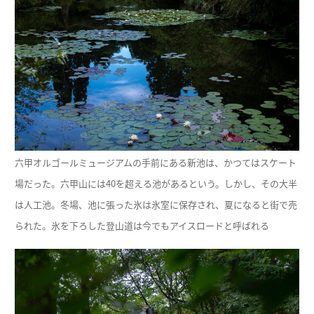
六甲オルゴールミュージアムの手前にある新池は、かつてはスケート
場だった。六甲山には40を超える池があるという。しかし、その大半
は人工池。冬場、池に張った氷は氷室に保存され、夏になると街で売
られた。氷を下ろした登山道は今でもアイスロードと呼ばれる