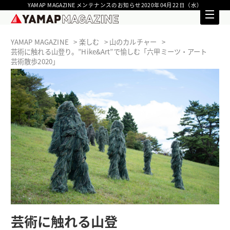
YAMAP MAGAZINE メンテナンスのお知らせ2020年04月22日（水）
YAMAP MAGAZINE
楽しむ
山のカルチャー
芸術に触れる山登り。”Hike&Art”で愉しむ「六甲ミーツ・アート
芸術散歩2020」
芸術に触れる山登