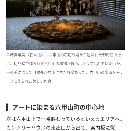
早崎真奈美 《白い山》／六甲山の石切り場から運ばれた御影石の上
に、切り絵で作られた六甲山の植物が舞う。かつて荒れていた山が、
人の手によって自然豊かな山に生まれ変わった、六甲山の変遷をモチ
ーフに作られた美しい作品
アートに染まる六甲山町の中心地
次は六甲山上で一番賑わっているといえるエリアへ。
カンツリーハウスの東出口から出て、案内板に従