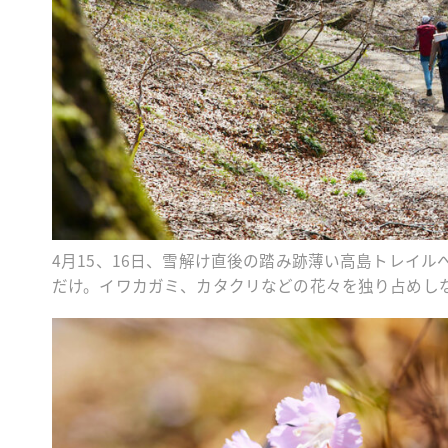
4月15、16日、雪解け直後の踏み跡薄い高島トレイ
だけ。イワカガミ、カタクリなどの花々を独り占めし