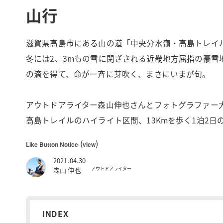
山行
滋賀県高島市にある山の道「中央分水嶺・高島トレイル
冬には2、3mもの雪に閉ざされる近畿地方屈指の豪
の滴を得て、命が一斉に芽吹く、まさにいまが旬。
アウトドアライター森山伸也さんとフォトグラファー
高島トレイルのハイライト区間、13Kmを歩く1泊2
(
)
Like Button Notice
view
2021.04.30
アウトドアライター
森山 伸也
INDEX