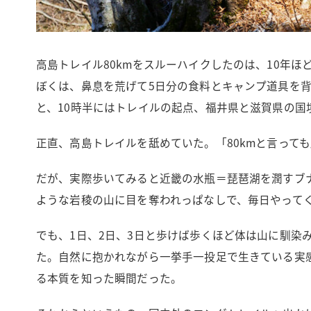
高島トレイル80kmをスルーハイクしたのは、10年
ぼくは、鼻息を荒げて5日分の食料とキャンプ道具を
と、10時半にはトレイルの起点、福井県と滋賀県の国
正直、高島トレイルを舐めていた。「80kmと言って
だが、実際歩いてみると近畿の水瓶＝琵琶湖を潤すブ
ような岩稜の山に目を奪われっぱなしで、毎日やって
でも、1日、2日、3日と歩けば歩くほど体は山に馴染
た。自然に抱かれながら一挙手一投足で生きている実感
る本質を知った瞬間だった。