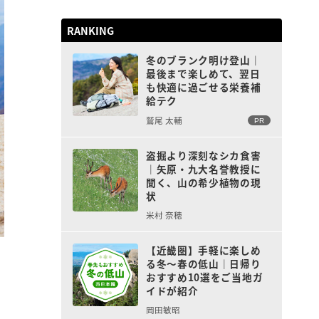
RANKING
冬のブランク明け登山｜
最後まで楽しめて、翌日
も快適に過ごせる栄養補
給テク
鷲尾 太輔
PR
盗掘より深刻なシカ食害
｜矢原・九大名誉教授に
聞く、山の希少植物の現
状
米村 奈穂
【近畿圏】手軽に楽しめ
る冬〜春の低山｜日帰り
おすすめ10選をご当地ガ
イドが紹介
岡田敏昭