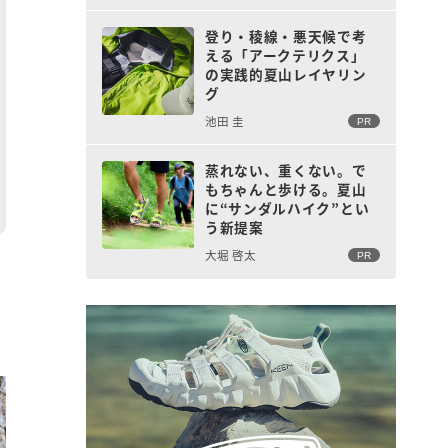
登り・稜線・悪天候で考
える「アークテリクス」
の実践的夏山レイヤリン
グ
池田 圭
PR
蒸れない、重くない。で
もちゃんと歩ける。夏山
に“サンダルハイク”とい
う新提案
大堀 啓太
PR