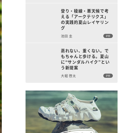
登り・稜線・悪天候で考
える「アークテリクス」
の実践的夏山レイヤリン
グ
池田 圭
PR
蒸れない、重くない。で
もちゃんと歩ける。夏山
に“サンダルハイク”とい
う新提案
大堀 啓太
PR