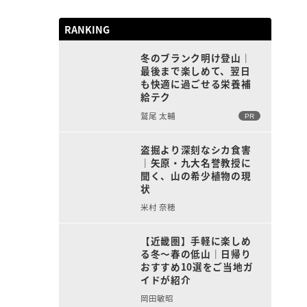
RANKING
冬のブランク明け登山｜
最後まで楽しめて、翌日
も快適に過ごせる栄養補
給テク
鷲尾 太輔
PR
盗掘より深刻なシカ食害
｜矢原・九大名誉教授に
聞く、山の希少植物の現
状
米村 奈穂
【近畿圏】手軽に楽しめ
る冬〜春の低山｜日帰り
おすすめ10選をご当地ガ
イドが紹介
岡田敏昭