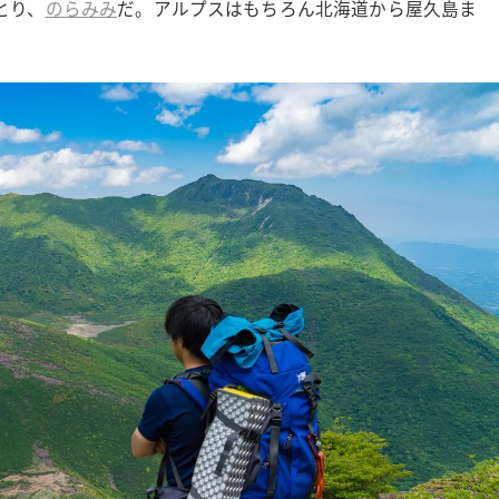
とり、
のらみみ
だ。アルプスはもちろん北海道から屋久島ま