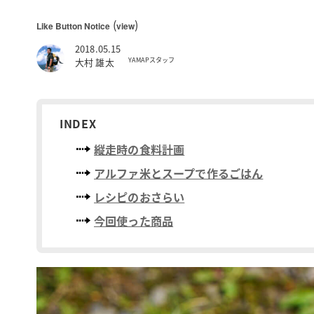
(
)
Like Button Notice
view
2018.05.15
YAMAPスタッフ
大村 雄太
INDEX
縦走時の食料計画
アルファ米とスープで作るごはん
レシピのおさらい
今回使った商品