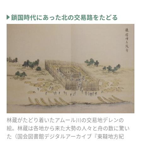
鎖国時代にあった北の交易路をたどる
林蔵がたどり着いたアムール川の交易地デレンの
絵。林蔵は各地から来た大勢の人々と舟の数に驚い
た（国会図書館デジタルアーカイブ『東韃地方紀