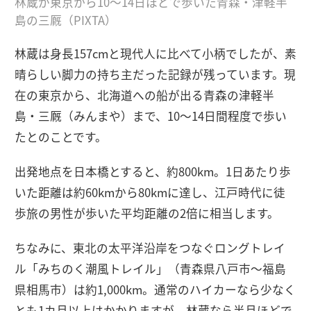
林蔵が東京から10〜14日ほどで歩いた青森・津軽半
島の三厩（PIXTA）
林蔵は身長157cmと現代人に比べて小柄でしたが、素
晴らしい脚力の持ち主だった記録が残っています。現
在の東京から、北海道への船が出る青森の津軽半
島・三厩（みんまや）まで、10〜14日間程度で歩い
たとのことです。
出発地点を日本橋とすると、約800km。1日あたり歩
いた距離は約60kmから80kmに達し、江戸時代に徒
歩旅の男性が歩いた平均距離の2倍に相当します。
ちなみに、東北の太平洋沿岸をつなぐロングトレイ
ル「みちのく潮風トレイル」（青森県八戸市〜福島
県相馬市）は約1,000km。通常のハイカーなら少なく
とも1カ月以上はかかりますが、林蔵なら半月ほどで