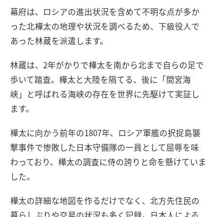
幕府は、ロシアの進出状況を含めて不明な点が多か
った北樺太の地理や状況を調べるため、下級役人で
あった林蔵を派遣します。
林蔵は、2年がかりで樺太を南から北まで自らの足で
歩いて踏査。樺太と大陸を隔てる、後に「間宮海
峡」と呼ばれる海峡の存在を世界に先駆けて実証し
ます。
樺太に向かう前年の1807年、ロシア軍艦の択捉島襲
撃事件で惨敗した日本守備隊の一員として屈辱を味
わっており、樺太の調査に侍の誇りと命を懸けていま
した。
樺太の詳細な地図を作るだけでなく、北方先住民の
暮らしぶりや交易の状況も多く記録。日本人による