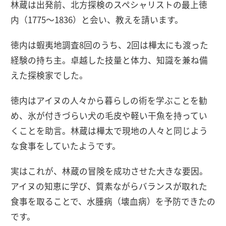
林蔵は出発前、北方探検のスペシャリストの最上徳
内（1775〜1836）と会い、教えを請います。
徳内は蝦夷地調査8回のうち、2回は樺太にも渡った
経験の持ち主。卓越した技量と体力、知識を兼ね備
えた探検家でした。
徳内はアイヌの人々から暮らしの術を学ぶことを勧
め、氷が付きづらい犬の毛皮や軽い干魚を持ってい
くことを助言。林蔵は樺太で現地の人々と同じよう
な食事をしていたようです。
実はこれが、林蔵の冒険を成功させた大きな要因。
アイヌの知恵に学び、質素ながらバランスが取れた
食事を取ることで、水腫病（壊血病）を予防できたの
です。