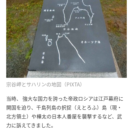
宗谷岬とサハリンの地図（PIXTA）
当時、 強大な国力を誇った帝政ロシアは江戸幕府に
開国を迫り、千島列島の択捉（えとろふ）島（現・
北方領土）や樺太の日本人番屋を襲撃するなど、武
力に訴えてきました。