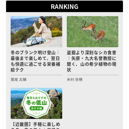
RANKING
冬のブランク明け登山｜
盗掘より深刻なシカ食害
最後まで楽しめて、翌日
｜矢原・九大名誉教授に
も快適に過ごせる栄養補
聞く、山の希少植物の現
給テク
状
鷲尾 太輔
米村 奈穂
【近畿圏】手軽に楽しめ