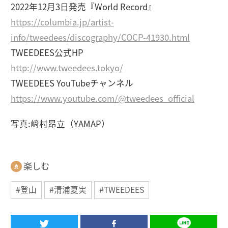
2022年12月3日発売『World Record』
https://columbia.jp/artist-
info/tweedees/discography/COCP-41930.html
TWEEDEES公式HP
http://www.tweedees.tokyo/
TWEEDEES YouTubeチャンネル
https://www.youtube.com/@tweedees_official
写真:﨑村昂立（YAMAP）
楽しむ
#登山
#清浦夏実
#TWEEDEES