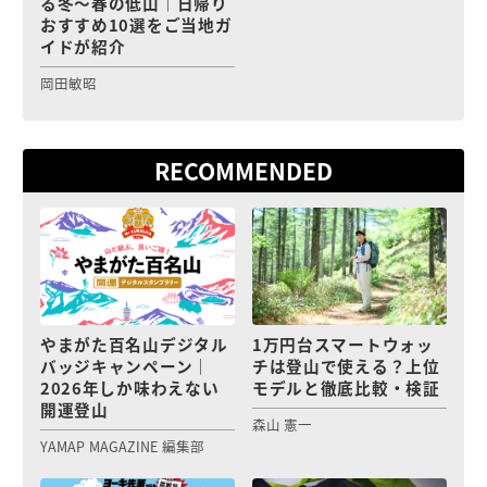
る冬〜春の低山｜日帰り
おすすめ10選をご当地ガ
イドが紹介
岡田敏昭
RECOMMENDED
やまがた百名山デジタル
1万円台スマートウォッ
バッジキャンペーン｜
チは登山で使える？上位
2026年しか味わえない
モデルと徹底比較・検証
開運登山
森山 憲一
YAMAP MAGAZINE 編集部