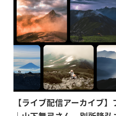
【ライブ配信アーカイブ】フ
｜山下舞弓さん、別所隆弘