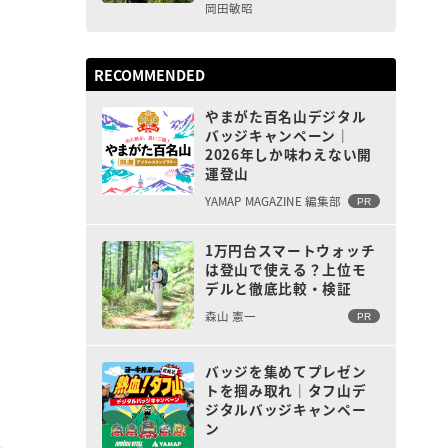
岡田敏昭
RECOMMENDED
やまがた百名山デジタル
バッジキャンペーン｜
2026年しか味わえない開
運登山
YAMAP MAGAZINE 編集部
PR
1万円台スマートウォッチ
は登山で使える？上位モ
デルと徹底比較・検証
森山 憲一
PR
バッジを集めてプレゼン
トを掴み取れ｜タフ山デ
ジタルバッジキャンペー
ン