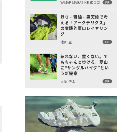
YAMAP MAGAZINE 編集部
PR
登り・稜線・悪天候で考
える「アークテリクス」
の実践的夏山レイヤリン
グ
池田 圭
PR
蒸れない、重くない。で
もちゃんと歩ける。夏山
に“サンダルハイク”とい
う新提案
大堀 啓太
PR