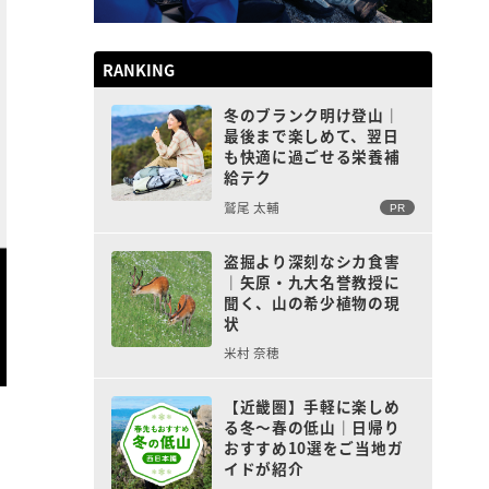
RANKING
冬のブランク明け登山｜
最後まで楽しめて、翌日
も快適に過ごせる栄養補
給テク
鷲尾 太輔
PR
盗掘より深刻なシカ食害
｜矢原・九大名誉教授に
聞く、山の希少植物の現
状
米村 奈穂
【近畿圏】手軽に楽しめ
る冬〜春の低山｜日帰り
おすすめ10選をご当地ガ
イドが紹介