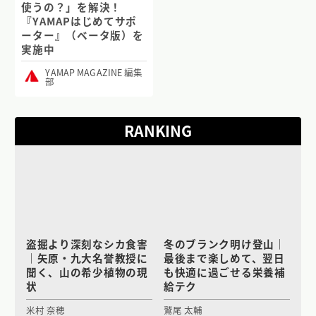
使うの？」を解決！
『YAMAPはじめてサポ
ーター』（ベータ版）を
実施中
YAMAP MAGAZINE 編集
部
RANKING
盗掘より深刻なシカ食害
冬のブランク明け登山｜
｜矢原・九大名誉教授に
最後まで楽しめて、翌日
聞く、山の希少植物の現
も快適に過ごせる栄養補
状
給テク
米村 奈穂
鷲尾 太輔