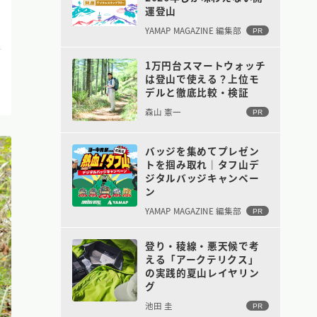
運登山
YAMAP MAGAZINE 編集部
PR
1万円台スマートウォッチ
は登山で使える？上位モ
デルと徹底比較・検証
森山 憲一
PR
バッジを集めてプレゼン
トを掴み取れ｜タフ山デ
ジタルバッジキャンペー
ン
YAMAP MAGAZINE 編集部
PR
登り・稜線・悪天候で考
える「アークテリクス」
の実践的夏山レイヤリン
グ
池田 圭
PR