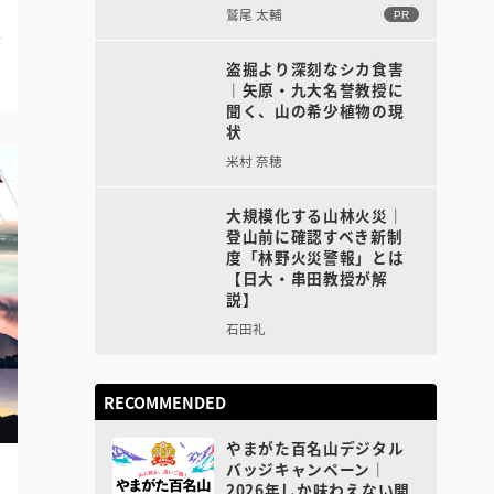
鷲尾 太輔
PR
盗掘より深刻なシカ食害
｜矢原・九大名誉教授に
聞く、山の希少植物の現
状
米村 奈穂
大規模化する山林火災｜
登山前に確認すべき新制
度「林野火災警報」とは
【日大・串田教授が解
説】
石田礼
RECOMMENDED
やまがた百名山デジタル
バッジキャンペーン｜
2026年しか味わえない開