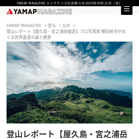
YAMAP MAGAZINE メンテナンスのお知らせ2020年04月22日（水）
YAMAP MAGAZINE
登る
九州
登山レポート【屋久島・宮之浦岳縦走】プロ写真家 横田裕市がめ
ぐる世界遺産の森と絶景
登山レポート【屋久島・宮之浦岳