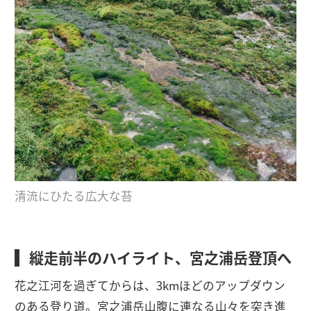
清流にひたる広大な苔
縦走前半のハイライト、宮之浦岳登頂へ
花之江河を過ぎてからは、3kmほどのアップダウン
のある登り道。宮之浦岳山腹に連なる山々を突き進