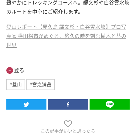
緩やかにトレッキングコースへ。縄文杉や白谷雲水峡
のルートを中心にご紹介します。
登山レポート【屋久島 縄文杉・白谷雲水峡】プロ写
真家 横田裕市がめぐる、悠久の時を刻む樹木と苔の
世界
登る
#登山
#宮之浦岳
この記事がいいと思ったら