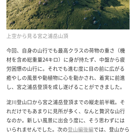
上空から見る宮之浦岳山頂
今回、自身の山行でも最高クラスの荷物の重さ（機
材を含め総重量24キロ）に身が持たず、中盤から疲
労困憊の山行に。それでも進む度に目の前に広がる
癒やしの風景や動植物に心を動かされ、着実に前進
し、宮之浦岳登頂を成し遂げることができました。
淀川登山口から宮之浦岳登頂までの縦走前半戦。そ
れだけでもあまりに見所が多く、なんと贅沢な山行
なのか。新しい風景に出会う度に、そう思わずには
いられませんでした。次の
登山編後編
では、登山から