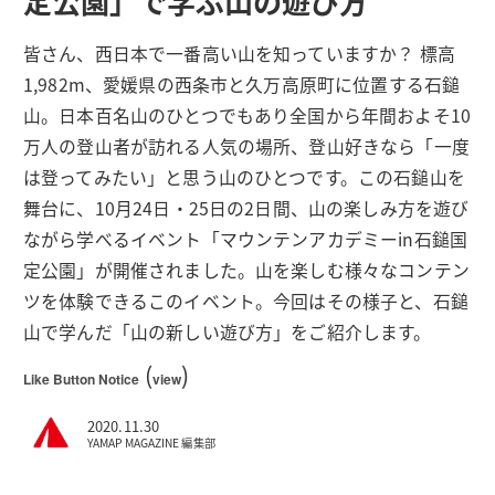
定公園」で学ぶ山の遊び方
皆さん、西日本で一番高い山を知っていますか？ 標高
1,982m、愛媛県の西条市と久万高原町に位置する石鎚
山。日本百名山のひとつでもあり全国から年間およそ10
万人の登山者が訪れる人気の場所、登山好きなら「一度
は登ってみたい」と思う山のひとつです。この石鎚山を
舞台に、10月24日・25日の2日間、山の楽しみ方を遊び
ながら学べるイベント「マウンテンアカデミーin石鎚国
定公園」が開催されました。山を楽しむ様々なコンテン
ツを体験できるこのイベント。今回はその様子と、石鎚
山で学んだ「山の新しい遊び方」をご紹介します。
(
)
Like Button Notice
view
2020.11.30
YAMAP MAGAZINE 編集部