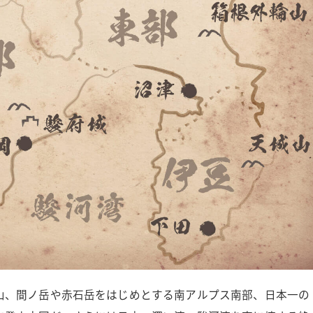
山、間ノ岳や赤石岳をはじめとする南アルプス南部、日本一の