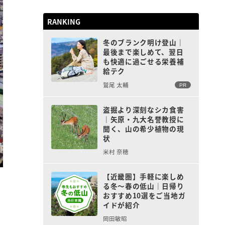
RANKING
冬のブランク明け登山｜
最後まで楽しめて、翌日
も快適に過ごせる栄養補
給テク
鷲尾 太輔
PR
盗掘より深刻なシカ食害
｜矢原・九大名誉教授に
聞く、山の希少植物の現
状
米村 奈穂
【近畿圏】手軽に楽しめ
る冬〜春の低山｜日帰り
おすすめ10選をご当地ガ
イドが紹介
岡田敏昭