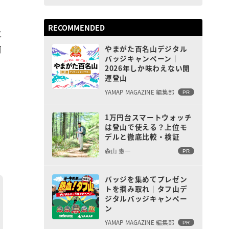
RECOMMENDED
と
河
やまがた百名山デジタル
バッジキャンペーン｜
2026年しか味わえない開
運登山
YAMAP MAGAZINE 編集部
PR
1万円台スマートウォッチ
は登山で使える？上位モ
デルと徹底比較・検証
森山 憲一
PR
バッジを集めてプレゼン
トを掴み取れ｜タフ山デ
ジタルバッジキャンペー
ン
YAMAP MAGAZINE 編集部
PR