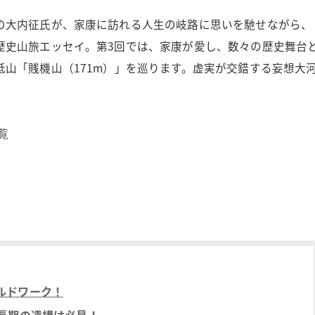
の大内征氏が、家康に訪れる人生の岐路に思いを馳せながら、
歴史山旅エッセイ。第3回では、家康が愛し、数々の歴史舞台
山「賎機山（171m）」を巡ります。虚実が交錯する妄想大
覧
ルドワーク！
長期の遺構は必見！