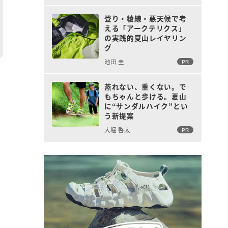
登り・稜線・悪天候で考
える「アークテリクス」
の実践的夏山レイヤリン
グ
池田 圭
PR
蒸れない、重くない。で
もちゃんと歩ける。夏山
に“サンダルハイク”とい
う新提案
大堀 啓太
PR