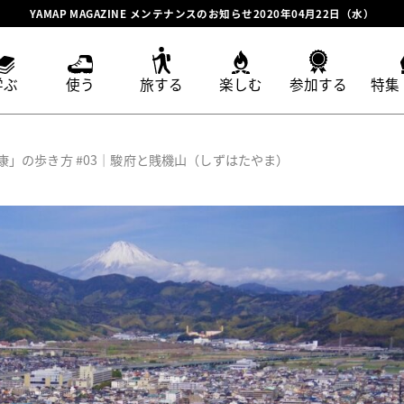
YAMAP MAGAZINE メンテナンスのお知らせ2020年04月22日（水）
学ぶ
使う
旅する
楽しむ
参加する
特集
」の歩き方 #03｜駿府と賎機山（しずはたやま）