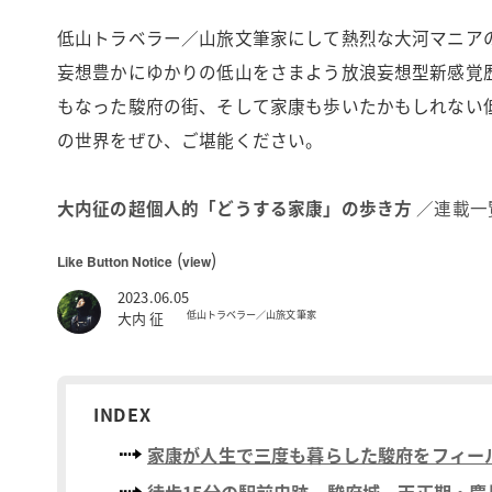
低山トラベラー／山旅文筆家にして熱烈な大河マニア
妄想豊かにゆかりの低山をさまよう放浪妄想型新感覚
もなった駿府の街、そして家康も歩いたかもしれない低
の世界をぜひ、ご堪能ください。
大内征の超個人的「どうする家康」の歩き方
／連載一
(
)
Like Button Notice
view
2023.06.05
低山トラベラー／山旅文筆家
大内 征
INDEX
家康が人生で三度も暮らした駿府をフィー
徒歩15分の駅前史跡、駿府城。天正期・慶