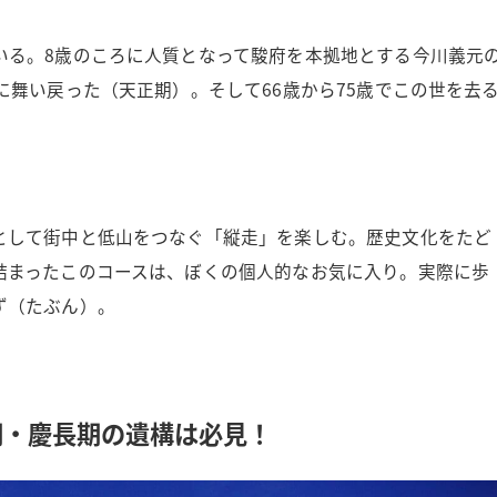
いる。8歳のころに人質となって駿府を本拠地とする今川義元
に舞い戻った（天正期）。そして66歳から75歳でこの世を去
。
として街中と低山をつなぐ「縦走」を楽しむ。歴史文化をたど
詰まったこのコースは、ぼくの個人的なお気に入り。実際に歩
ず（たぶん）。
期・慶長期の遺構は必見！