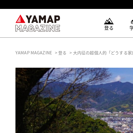
登る
YAMAP MAGAZINE
登る
大内征の超個人的「どうする家康