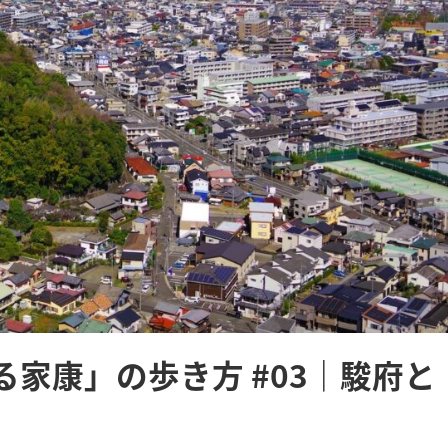
家康」の歩き方 #03｜駿府と