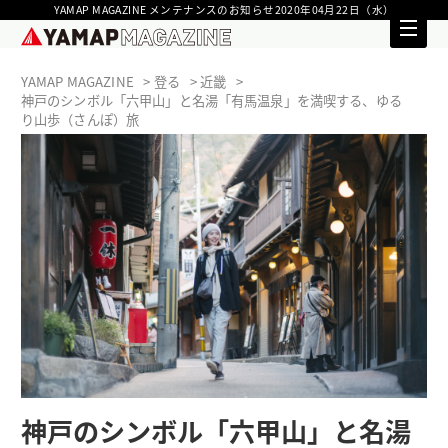
YAMAP MAGAZINE メンテナンスのお知らせ2020年04月22日（水）
YAMAP MAGAZINE
登る
近畿
神戸のシンボル「六甲山」と名湯「有馬温泉」を満喫する、ゆる
り山歩（さんぽ）旅
神戸のシンボル「六甲山」と名湯