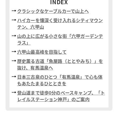
INDEX
クラシックなケーブルカーで山上へ
ハイカーを懐深く受け入れるシティマウン
テン、六甲山
山の上に広がる小さな街「六甲ガーデンテ
ラス」
六甲山最高峰を目指して
歴史薫る古道「魚屋路（ととやみち）」を
抜け、有馬温泉へ
日本三古泉のひとつ「有馬温泉」で心も体
もあたたまるひとときを
登山道まで徒歩0分のベースキャンプ、「ト
レイルステーション神戸」のご案内