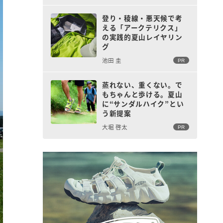
登り・稜線・悪天候で考
える「アークテリクス」
の実践的夏山レイヤリン
グ
池田 圭
PR
蒸れない、重くない。で
もちゃんと歩ける。夏山
に“サンダルハイク”とい
う新提案
大堀 啓太
PR