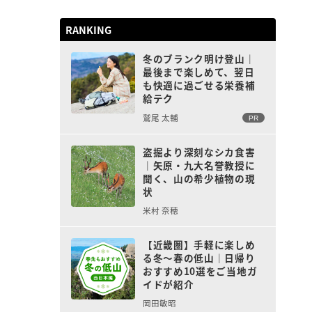
RANKING
冬のブランク明け登山｜
最後まで楽しめて、翌日
も快適に過ごせる栄養補
給テク
鷲尾 太輔
PR
盗掘より深刻なシカ食害
｜矢原・九大名誉教授に
聞く、山の希少植物の現
状
米村 奈穂
【近畿圏】手軽に楽しめ
し
る冬〜春の低山｜日帰り
おすすめ10選をご当地ガ
イドが紹介
岡田敏昭