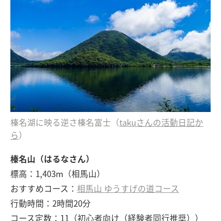
榛名湖に映る逆さ榛名富士（
takuさんの活動日記か
ら
）
榛名山（はるなさん）
標高：1,403m（相馬山）
おすすめコース：
相馬山 ゆうすげの道コース
行動時間：2時間20分
コース定数：11（初心者向け（経験者同行推奨））