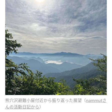
熊穴沢避難小屋付近から振り返った展望（
nammutさ
んの活動日記から
）