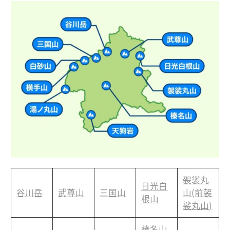
袈裟丸
日光白
谷川岳
武尊山
三国山
山(前袈
根山
裟丸山)
榛名山