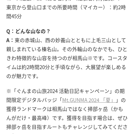
東京から登山口までの所要時間（マイカー）：約2時
間45分
Q：どんな山なの？
A：
東の赤城山、西の妙義山とともに上毛三山として
親しまれている榛名山。その外輪山のなかでも、ひと
きわ特徴的な山容を持つのが相馬山※です。コースタ
イムは約2時間20分と手頃ながら、大展望が楽しめる
のが魅力です。
※「ぐんまの山旅2024 活動日記キャンペーン」の期
間限定デジタルバッジ「
Mt.GUNMA 2024 「夏」
」の
獲得ランドマークは相馬山ではなく掃部ヶ岳（かも
んがだけ・最高峰）です。獲得を目指す場合は、ぜひ
掃部ヶ岳を目指すルートもチャレンジしてみてくださ