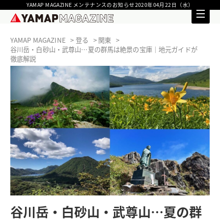
YAMAP MAGAZINE メンテナンスのお知らせ2020年04月22日（水）
YAMAP MAGAZINE
登る
関東
谷川岳・白砂山・武尊山…夏の群馬は絶景の宝庫｜地元ガイドが
徹底解説
谷川岳・白砂山・武尊山…夏の群