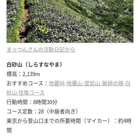
まっつんさんの活動日記から
白砂山（しらすなやま）
標高：2,139m
おすすめコース：
地蔵峠-地蔵山-堂岩山-猟師の頭-白
砂山 往復コース
行動時間：8時間30分
コース定数：28（中級者向き）
東京から登山口までの所要時間（マイカー）：約4時
間