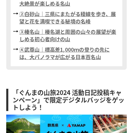
大絶景が楽しめる名山
②白砂山｜三県にまたがる稜線を歩き、展
望と花を満喫できる秘境の名峰
③榛名山｜榛名湖と周囲の山々の展望が楽
しめる初心者向けの山
④武尊山｜標高差1,000ｍの登りの先に
は、大パノラマが広がる日本百名山
「ぐんまの山旅2024 活動日記投稿キャ
ンペーン」で限定デジタルバッジをゲッ
トしよう！