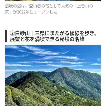
湯吹の湯は、登山者の宿として人気の「土合山の
家」が2022年にオープンした
②白砂山｜三県にまたがる稜線を歩き、
展望と花を満喫できる秘境の名峰