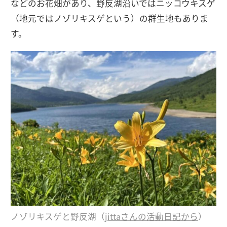
などのお花畑があり、野反湖沿いではニッコウキスゲ
（地元ではノゾリキスゲという）の群生地もありま
す。
ノゾリキスゲと野反湖（
jittaさんの活動日記から
）