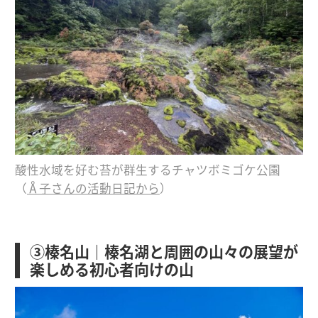
酸性水域を好む苔が群生するチャツボミゴケ公園
（
Å子さんの活動日記から
）
③榛名山｜榛名湖と周囲の山々の展望が
楽しめる初心者向けの山