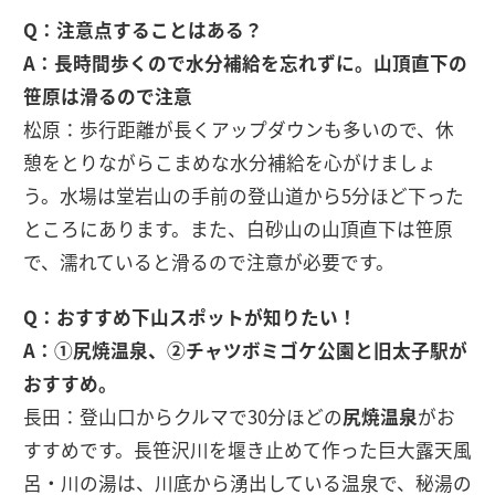
Q：注意点することはある？
A：長時間歩くので水分補給を忘れずに。山頂直下の
笹原は滑るので注意
松原：歩行距離が長くアップダウンも多いので、休
憩をとりながらこまめな水分補給を心がけましょ
う。水場は堂岩山の手前の登山道から5分ほど下った
ところにあります。また、白砂山の山頂直下は笹原
で、濡れていると滑るので注意が必要です。
Q：おすすめ下山スポットが知りたい！
A：①尻焼温泉、②チャツボミゴケ公園と旧太子駅が
おすすめ。
長田：登山口からクルマで30分ほどの
尻焼温泉
がお
すすめです。長笹沢川を堰き止めて作った巨大露天風
呂・川の湯は、川底から湧出している温泉で、秘湯の