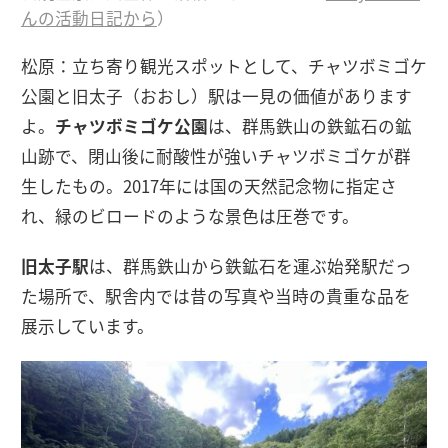
んの活動日記から
）
松原：立ち寄り観光スポットとして、チャツボミゴケ
公園と旧太子（おおし）駅は一見の価値があります
よ。
チャツボミゴケ公園
は、群馬鉄山の鉄鉱石の鉱
山跡で、閉山後に耐酸性が強いチャツボミゴケが群
生したもの。2017年には国の天然記念物に指定さ
れ、緑のビロードのような景色は圧巻です。
旧太子駅
は、群馬鉄山から鉄鉱石を運ぶ始発駅だっ
た場所で、駅舎内では昔の写真や当時の貴重な品を
展示しています。