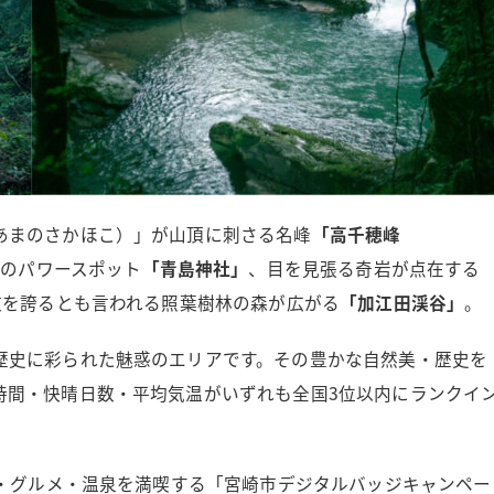
あまのさかほこ）」が山頂に刺さる名峰
「高千穂峰
のパワースポット
「青島神社」
、目を見張る奇岩が点在する
数を誇るとも言われる照葉樹林の森が広がる
「加江田渓谷」
。
歴史に彩られた魅惑のエリアです。その豊かな自然美・歴史を
時間・快晴日数・平均気温がいずれも全国3位以内にランクイ
景・グルメ・温泉を満喫する「宮崎市デジタルバッジキャンペー