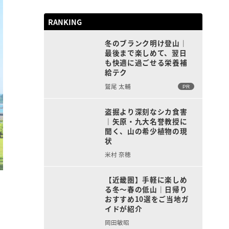
RANKING
冬のブランク明け登山｜
最後まで楽しめて、翌日
も快適に過ごせる栄養補
給テク
鷲尾 太輔
PR
盗掘より深刻なシカ食害
｜矢原・九大名誉教授に
聞く、山の希少植物の現
状
米村 奈穂
【近畿圏】手軽に楽しめ
る冬〜春の低山｜日帰り
おすすめ10選をご当地ガ
イドが紹介
岡田敏昭