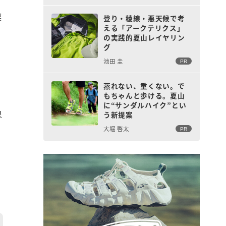
喫
登り・稜線・悪天候で考
える「アークテリクス」
の実践的夏山レイヤリン
グ
池田 圭
PR
蒸れない、重くない。で
もちゃんと歩ける。夏山
に“サンダルハイク”とい
泉
う新提案
大堀 啓太
PR