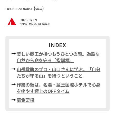
(
)
Like Button Notice
view
2026.07.09
YAMAP MAGAZINE 編集部
INDEX
美しい蔵王が持つもうひとつの顔。過酷な
自然から命を守る「指導標」
山岳救助のプロ・山口さんに学ぶ。「自分
たちが守る山」を持つということ
作業の後は、名湯・蔵王国際ホテルで心身
を癒やす極上のOFFタイム
募集要項