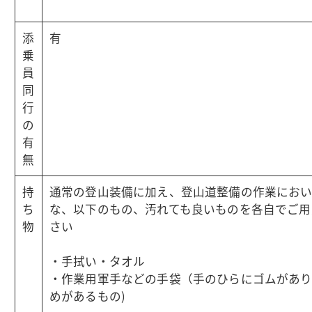
添
有
乗
員
同
行
の
有
無
持
通常の登山装備に加え、登山道整備の作業におい
ち
な、以下のもの、汚れても良いものを各自でご用
物
さい
・手拭い・タオル
・作業用軍手などの手袋（手のひらにゴムがあ
めがあるもの)