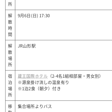
所
解
9月6日(日) 17:30
散
時
間
解
JR山形駅
散
場
所
宿
蔵王国際ホテル
（2-4名1組相部屋・男女別）
泊
※源泉掛け流しの温泉有り
場
※1泊2食（朝夕）付き
所
移
集合場所よりバス