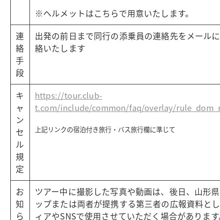
※ヘルメットはこちらで用意いたします。
連
出発の前日まで同行の添乗員の連絡先をメール
絡
絡いたします
手
段
キ
https://tour.club-
ャ
t.com/include/common/faq/overlay/rule_dom_
ン
上記リンクの宿泊付き旅行・バス旅行欄に準じて
セ
ル
規
定
お
ツアー中に撮影した写真や動画は、後日、山形県
知
ップまたは両者が提携する第三者の広報資料とし
ら
ィアやSNSで使用させていただく場合があります