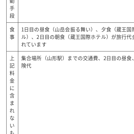
動
手
段
食
1日目の昼食（山岳会振る舞い）、夕食（蔵王国
事
ル）、2日目の朝食（蔵王国際ホテル）が旅行代
れています
上
集合場所（山形駅）までの交通費、2日目の昼食
記
険代
料
金
に
含
ま
れ
な
い
も