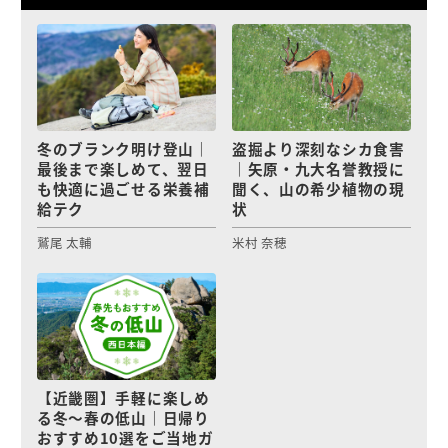
冬のブランク明け登山｜
盗掘より深刻なシカ食害
最後まで楽しめて、翌日
｜矢原・九大名誉教授に
も快適に過ごせる栄養補
聞く、山の希少植物の現
給テク
状
鷲尾 太輔
米村 奈穂
【近畿圏】手軽に楽しめ
る冬〜春の低山｜日帰り
おすすめ10選をご当地ガ