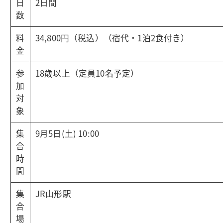
日
2日間
数
料
34,800円（税込）（宿代・1泊2食付き）
金
参
18歳以上（定員10名予定）
加
対
象
集
9月5日(土) 10:00
合
時
間
集
JR山形駅
合
場